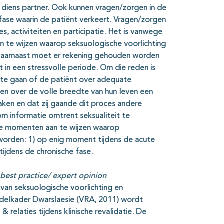
 diens partner. Ook kunnen vragen/zorgen in de
sfase waarin de patiënt verkeert. Vragen/zorgen
, activiteiten en participatie. Het is vanwege
an te wijzen waarop seksuologische voorlichting
Daarnaast moet er rekening gehouden worden
t in een stressvolle periode. Om die reden is
e gaan of de patiënt over adequate
nten over de volle breedte van hun leven een
ken en dat zij gaande dit proces andere
 om informatie omtrent seksualiteit te
drie momenten aan te wijzen waarop
worden: 1) op enig moment tijdens de acute
tijdens de chronische fase.
best practice/ expert opinion
 van seksuologische voorlichting en
ndelkader Dwarslaesie (VRA, 2011) wordt
 relaties tijdens klinische revalidatie. De