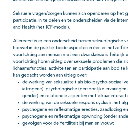
inhoud van een dergelijke module wordt niet toegelicht.
Seksuele vragen/zorgen kunnen zich openbaren op het geb
participatie, in te delen en te onderscheiden via de Intern
and Health (het ICF-model).
Allereerst is er een onderscheid tussen seksuologische v
hoewel in de praktijk beide aspecten in één en hetzelf
voorlichting aan mensen met een dwarslaesie is feitelijk
voorlichting horen uitleg over seksuele problemen die 
lichaamsfuncties, activiteiten en participatie aan bod t
kan gedacht worden aan uitleg over:
de werking van seksualiteit als bio-psycho-sociaal vers
iatrogene), psychologische (persoonlijke ervaringen 
gender) en relationele aspecten met elkaar interact
de werking van de seksuele respons cyclus in het a
psychogene en reflexmatige erecties, zaadlozing en
psychogene en reflexmatige opwinding (onder andere
gevolgen voor de fertiliteit bij man en vrouw;