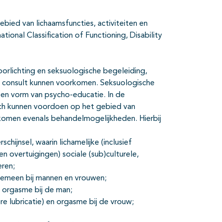
ied van lichaamsfuncties, activiteiten en
ational Classification of Functioning, Disability
oorlichting en seksuologische begeleiding,
de consult kunnen voorkomen. Seksuologische
 een vorm van psycho-educatie. In de
zich kunnen voordoen op het gebied van
e komen evenals behandelmogelijkheden. Hierbij
chijnsel, waarin lichamelijke (inclusief
en overtuigingen) sociale (sub)culturele,
eren;
lgemeen bij mannen en vrouwen;
 orgasme bij de man;
 lubricatie) en orgasme bij de vrouw;