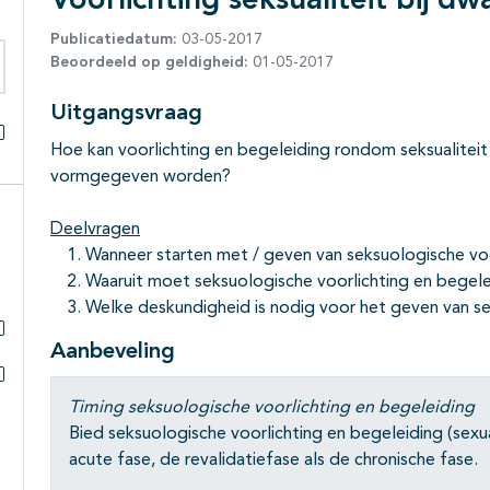
Voorlichting seksualiteit bij dw
Publicatiedatum:
03-05-2017
Beoordeeld op geldigheid:
01-05-2017
eken binnen deze richtlijn
Uitgangsvraag
Hoe kan voorlichting en begeleiding rondom seksualiteit
Alles openklappen
vormgegeven worden?
Deelvragen
Wanneer starten met / geven van seksuologische voo
Waaruit moet seksuologische voorlichting en begel
Welke deskundigheid is nodig voor het geven van se
Aanbeveling
Subpagina's open- en dichtklappen
Subpagina's open- en dichtklappen
Timing seksuologische voorlichting en begeleiding
Bied seksuologische voorlichting en begeleiding (sex
acute fase, de revalidatiefase als de chronische fase.