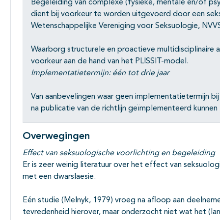
Begeleiding van complexe (fysieke, mentale en/of ps
dient bij voorkeur te worden uitgevoerd door een se
Wetenschappelijke Vereniging voor Seksuologie, NVVS
Waarborg structurele en proactieve multidisciplinaire 
voorkeur aan de hand van het PLISSIT-model.
Implementatietermijn: één tot drie jaar
Van aanbevelingen waar geen implementatietermijn bij 
na publicatie van de richtlijn geïmplementeerd kunnen z
Overwegingen
Effect van seksuologische voorlichting en begeleiding
Er is zeer weinig literatuur over het effect van seksuolog
met een dwarslaesie.
Eén studie (Melnyk, 1979) vroeg na afloop aan deelnem
tevredenheid hierover, maar onderzocht niet wat het (la