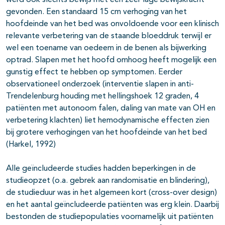
werd ook slechts bewijs met een zeer lage bewijskracht
gevonden. Een standaard 15 cm verhoging van het
hoofdeinde van het bed was onvoldoende voor een klinisch
relevante verbetering van de staande bloeddruk terwijl er
wel een toename van oedeem in de benen als bijwerking
optrad. Slapen met het hoofd omhoog heeft mogelijk een
gunstig effect te hebben op symptomen. Eerder
observationeel onderzoek (interventie slapen in anti-
Trendelenburg houding met hellingshoek 12 graden, 4
patiënten met autonoom falen, daling van mate van OH en
verbetering klachten) liet hemodynamische effecten zien
bij grotere verhogingen van het hoofdeinde van het bed
(Harkel, 1992)
Alle geïncludeerde studies hadden beperkingen in de
studieopzet (o.a. gebrek aan randomisatie en blindering),
de studieduur was in het algemeen kort (cross-over design)
en het aantal geïncludeerde patiënten was erg klein. Daarbij
bestonden de studiepopulaties voornamelijk uit patiënten