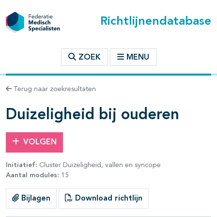
Richtlijnendatabase
t inhoudsopgave
ZOEK
MENU
n binnen deze richtlijn
Terug naar zoekresultaten
les openklappen
Duizeligheid bij ouderen
VOLGEN
Initiatief:
Cluster Duizeligheid, vallen en syncope
Aantal modules:
15
Bijlagen
Download richtlijn