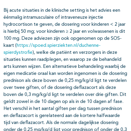
Bij acute situaties in de klinische setting is het advies een
éénmalig intramusculaire of intraveneuze injectie
hydrocortison te geven, de dosering voor kinderen < 2 jaar
is hierbij 50 mg; voor kinderen ≥ 2 jaar en volwassenen is dit
100 mg. Deze adviezen zijn ook opgenomen op de SOS-
kaart (
https://spoed.spierziekten.nl/duchenne-
spierdystrofie
), welke de patiënt en verzorgers in deze
situaties kunnen raadplegen, en waarop ze de behandeld
arts kunnen wijzen. Een alternatieve behandeling waarbij de
eigen medicatie oraal kan worden ingenomen is de dosering
prednison als deze boven de 0,25 mg/kg/d ligt te verdelen
over twee giften, of de dosering deflazacort als deze
boven de 0,3 mg/kg/d ligt te verdelen over drie giften. Dit
geldt zowel in de 10 dagen op als in de 10 dagen af fase.
Het verschil in het aantal giften per dag tussen prednison
en deflazacort is gerelateerd aan de kortere halfwaarde
tijd van deflazacort. Als de normale dagelijkse dosering
onder de 0,25 mg/kg/d ligt voor prednison of onder de 0,3