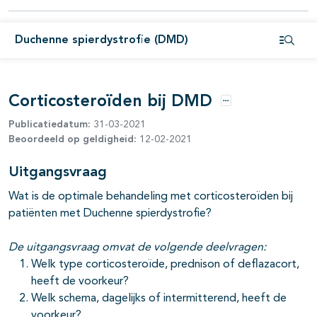
Duchenne spierdystrofie (DMD)
Open i
Corticosteroïden bij DMD
Opties
Publicatiedatum:
31-03-2021
Beoordeeld op geldigheid:
12-02-2021
Uitgangsvraag
Wat is de optimale behandeling met corticosteroïden bij
pagina's open- en dichtklappen
patiënten met Duchenne spierdystrofie?
De uitgangsvraag omvat de volgende deelvragen:
Welk type corticosteroïde, prednison of deflazacort,
heeft de voorkeur?
Welk schema, dagelijks of intermitterend, heeft de
voorkeur?