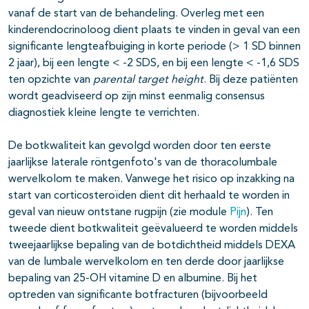
vanaf de start van de behandeling. Overleg met een
kinderendocrinoloog dient plaats te vinden in geval van een
significante lengteafbuiging in korte periode (> 1 SD binnen
2 jaar), bij een lengte < -2 SDS, en bij een lengte < -1,6 SDS
ten opzichte van
parental target height
. Bij deze patiënten
wordt geadviseerd op zijn minst eenmalig consensus
diagnostiek kleine lengte te verrichten.
De botkwaliteit kan gevolgd worden door ten eerste
jaarlijkse laterale röntgenfoto's van de thoracolumbale
wervelkolom te maken. Vanwege het risico op inzakking na
start van corticosteroïden dient dit herhaald te worden in
geval van nieuw ontstane rugpijn (zie module
Pijn
). Ten
tweede dient botkwaliteit geëvalueerd te worden middels
tweejaarlijkse bepaling van de botdichtheid middels DEXA
van de lumbale wervelkolom en ten derde door jaarlijkse
bepaling van 25-OH vitamine D en albumine. Bij het
optreden van significante botfracturen (bijvoorbeeld