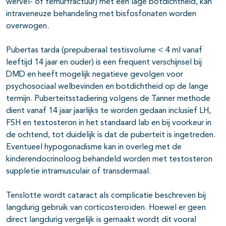
wervel- of femurfractuur) met een lage botdichtheid, kan
intraveneuze behandeling met bisfosfonaten worden
overwogen.
Pubertas tarda (prepuberaal testisvolume < 4 ml vanaf
leeftijd 14 jaar en ouder) is een frequent verschijnsel bij
DMD en heeft mogelijk negatieve gevolgen voor
psychosociaal welbevinden en botdichtheid op de lange
termijn. Puberteitsstadiering volgens de Tanner methode
dient vanaf 14 jaar jaarlijks te worden gedaan inclusief LH,
FSH en testosteron in het standaard lab en bij voorkeur in
de ochtend, tot duidelijk is dat de puberteit is ingetreden.
Eventueel hypogonadisme kan in overleg met de
kinderendocrinoloog behandeld worden met testosteron
suppletie intramusculair of transdermaal.
Tenslotte wordt cataract als complicatie beschreven bij
langdurig gebruik van corticosteroïden. Hoewel er geen
direct langdurig vergelijk is gemaakt wordt dit vooral