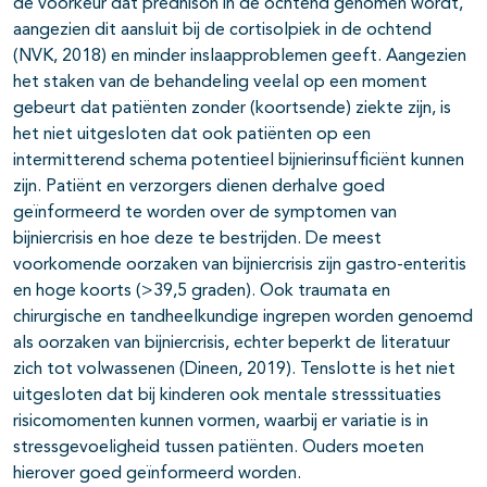
de voorkeur dat prednison in de ochtend genomen wordt,
aangezien dit aansluit bij de cortisolpiek in de ochtend
(NVK, 2018) en minder inslaapproblemen geeft. Aangezien
het staken van de behandeling veelal op een moment
gebeurt dat patiënten zonder (koortsende) ziekte zijn, is
het niet uitgesloten dat ook patiënten op een
intermitterend schema potentieel bijnierinsufficiënt kunnen
zijn. Patiënt en verzorgers dienen derhalve goed
geïnformeerd te worden over de symptomen van
bijniercrisis en hoe deze te bestrijden. De meest
voorkomende oorzaken van bijniercrisis zijn gastro-enteritis
en hoge koorts (>39,5 graden). Ook traumata en
chirurgische en tandheelkundige ingrepen worden genoemd
als oorzaken van bijniercrisis, echter beperkt de literatuur
zich tot volwassenen (Dineen, 2019). Tenslotte is het niet
uitgesloten dat bij kinderen ook mentale stresssituaties
risicomomenten kunnen vormen, waarbij er variatie is in
stressgevoeligheid tussen patiënten. Ouders moeten
hierover goed geïnformeerd worden.