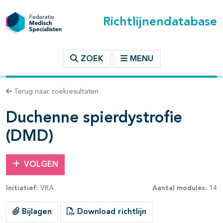
Richtlijnendatabase
t inhoudsopgave
ZOEK
MENU
n binnen deze richtlijn
Terug naar zoekresultaten
les openklappen
Duchenne spierdystrofie
(DMD)
VOLGEN
Initiatief:
VRA
Aantal modules:
14
Bijlagen
Download richtlijn