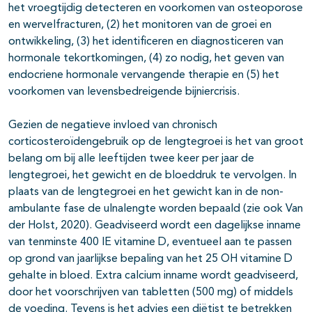
het vroegtijdig detecteren en voorkomen van osteoporose
en wervelfracturen, (2) het monitoren van de groei en
ontwikkeling, (3) het identificeren en diagnosticeren van
hormonale tekortkomingen, (4) zo nodig, het geven van
endocriene hormonale vervangende therapie en (5) het
voorkomen van levensbedreigende bijniercrisis.
Gezien de negatieve invloed van chronisch
corticosteroïdengebruik op de lengtegroei is het van groot
belang om bij alle leeftijden twee keer per jaar de
lengtegroei, het gewicht en de bloeddruk te vervolgen. In
plaats van de lengtegroei en het gewicht kan in de non-
ambulante fase de ulnalengte worden bepaald (zie ook Van
der Holst, 2020). Geadviseerd wordt een dagelijkse inname
van tenminste 400 IE vitamine D, eventueel aan te passen
op grond van jaarlijkse bepaling van het 25 OH vitamine D
gehalte in bloed. Extra calcium inname wordt geadviseerd,
door het voorschrijven van tabletten (500 mg) of middels
de voeding. Tevens is het advies een diëtist te betrekken