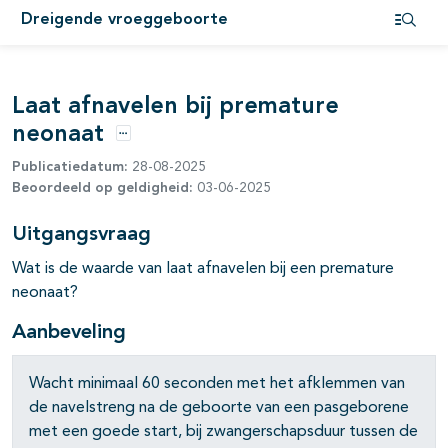
Dreigende vroeggeboorte
Open i
Laat afnavelen bij premature
neonaat
Opties
Publicatiedatum:
28-08-2025
Beoordeeld op geldigheid:
03-06-2025
Uitgangsvraag
pagina's open- en dichtklappen
Wat is de waarde van laat afnavelen bij een premature
neonaat?
pagina's open- en dichtklappen
Aanbeveling
pagina's open- en dichtklappen
Wacht minimaal 60 seconden met het afklemmen van
de navelstreng na de geboorte van een pasgeborene
pagina's open- en dichtklappen
met een goede start, bij zwangerschapsduur tussen de