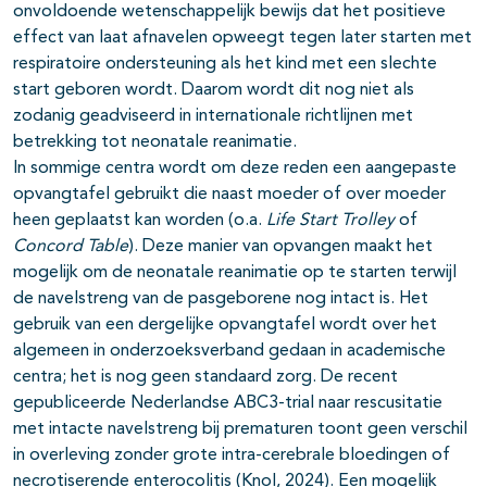
onvoldoende wetenschappelijk bewijs dat het positieve
effect van laat afnavelen opweegt tegen later starten met
respiratoire ondersteuning als het kind met een slechte
start geboren wordt. Daarom wordt dit nog niet als
zodanig geadviseerd in internationale richtlijnen met
betrekking tot neonatale reanimatie.
In sommige centra wordt om deze reden een aangepaste
opvangtafel gebruikt die naast moeder of over moeder
heen geplaatst kan worden (o.a.
Life Start Trolley
of
Concord Table
). Deze manier van opvangen maakt het
mogelijk om de neonatale reanimatie op te starten terwijl
de navelstreng van de pasgeborene nog intact is. Het
gebruik van een dergelijke opvangtafel wordt over het
algemeen in onderzoeksverband gedaan in academische
centra; het is nog geen standaard zorg. De recent
gepubliceerde Nederlandse ABC3-trial naar rescusitatie
met intacte navelstreng bij prematuren toont geen verschil
in overleving zonder grote intra-cerebrale bloedingen of
necrotiserende enterocolitis (Knol, 2024). Een mogelijk