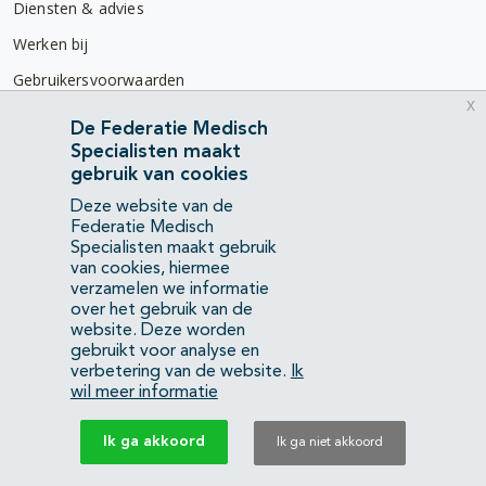
Diensten & advies
Werken bij
Gebruikersvoorwaarden
x
Privacyverklaring
De Federatie Medisch
Specialisten maakt
Contact
gebruik van cookies
Mercatorlaan 1200
Deze website van de
3528 BL Utrecht
Federatie Medisch
Specialisten maakt gebruik
van cookies, hiermee
(088) 505 34 34
verzamelen we informatie
info@richtlijnendatabase.nl
over het gebruik van de
website. Deze worden
gebruikt voor analyse en
YouTube
LinkedIn
verbetering van de website.
Ik
wil meer informatie
KvK Federatie Medisch Specialisten:
40483480
Ik ga akkoord
Ik ga niet akkoord
Privacyverklaring