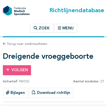
Richtlijnendatabase
t inhoudsopgave
ZOEK
MENU
n binnen deze richtlijn
Terug naar zoekresultaten
les openklappen
Dreigende vroeggeboorte
VOLGEN
Initiatief:
NVOG
Aantal modules:
27
Bijlagen
Download richtlijn