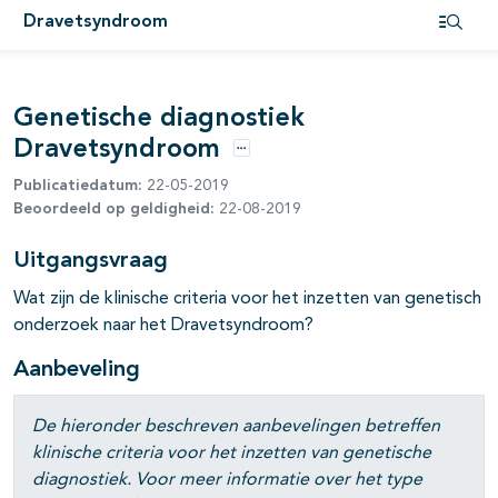
Dravetsyndroom
pagina's open- en dichtklappen
Open i
pagina's open- en dichtklappen
Genetische diagnostiek
Dravetsyndroom
Opties
Publicatiedatum:
22-05-2019
Beoordeeld op geldigheid:
22-08-2019
Uitgangsvraag
Wat zijn de klinische criteria voor het inzetten van genetisch
onderzoek naar het Dravetsyndroom?
Aanbeveling
De hieronder beschreven aanbevelingen betreffen
klinische criteria voor het inzetten van genetische
diagnostiek. Voor meer informatie over het type