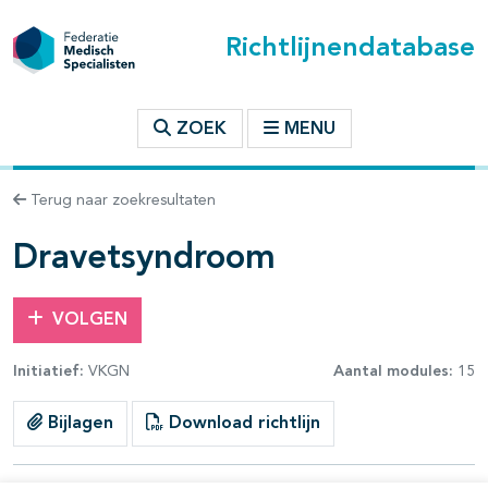
Richtlijnendatabase
t inhoudsopgave
ZOEK
MENU
n binnen deze richtlijn
Terug naar zoekresultaten
les openklappen
Dravetsyndroom
VOLGEN
Initiatief:
VKGN
Aantal modules:
15
pagina's open- en dichtklappen
Bijlagen
Download richtlijn