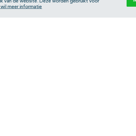
I
ik van de website. Deze worden gebruikt voor
k wil meer informatie
Back to top