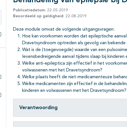
Behandeling van epilepsie bij
Publicatiedatum:
22-05-2019
Beoordeeld op geldigheid:
22-08-2019
eken binnen deze richtlijn
Deze module omvat de volgende uitgangsvragen:
Hoe kan voorkomen worden dat epileptische aanvall
Alles openklappen
Dravetsyndroom optreden als gevolg van bekende 
Wat is de (toegevoegde) waarde van een pulsoximete
levensbedreigende aanval tijdens slaap bij kinder
Welke anti-epileptica zijn effectief in het voorkomen
volwassenen met het Dravetsyndroom?
Welke plaats heeft de niet-medicamenteuze behande
Subpagina's open- en dichtklappen
Welke medicamenten zijn effectief in de behandeling
kinderen en volwassenen met het Dravetsyndroom?
Subpagina's open- en dichtklappen
Verantwoording