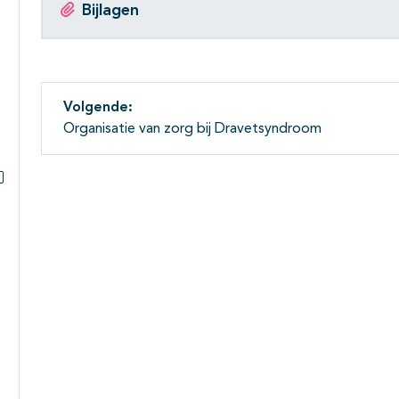
Bijlagen
Volgende:
Organisatie van zorg bij Dravetsyndroom
Subpagina's open- en dichtklappen