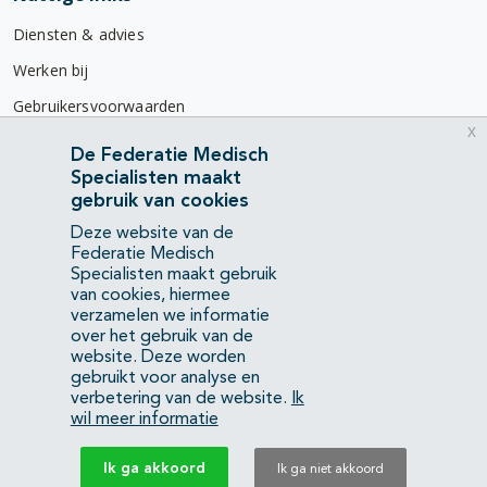
Diensten & advies
Werken bij
Gebruikersvoorwaarden
x
Privacyverklaring
De Federatie Medisch
Specialisten maakt
Contact
gebruik van cookies
Mercatorlaan 1200
Deze website van de
3528 BL Utrecht
Federatie Medisch
Specialisten maakt gebruik
van cookies, hiermee
(088) 505 34 34
verzamelen we informatie
info@richtlijnendatabase.nl
over het gebruik van de
website. Deze worden
gebruikt voor analyse en
YouTube
LinkedIn
verbetering van de website.
Ik
wil meer informatie
KvK Federatie Medisch Specialisten:
40483480
Ik ga akkoord
Ik ga niet akkoord