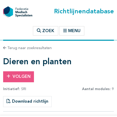
Richtlijnendatabase
t inhoudsopgave
ZOEK
MENU
n binnen deze richtlijn
Terug naar zoekresultaten
les openklappen
Dieren en planten
VOLGEN
Initiatief:
SRI
Aantal modules:
9
pagina's open- en dichtklappen
Download richtlijn