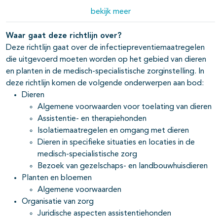
Bezoek gezelschaps- en
bekijk meer
04-11-2025
landbouwhuisdieren
Waar gaat deze richtlijn over?
Dieren
04-11-2025
Deze richtlijn gaat over de infectiepreventiemaatregelen
die uitgevoerd moeten worden op het gebied van dieren
Planten en bloemen
04-11-2025
en planten in de medisch-specialistische zorginstelling. In
Organisatie van zorg
04-11-2025
deze richtlijn komen de volgende onderwerpen aan bod:
Dieren
Startpagina - Dieren en planten
04-11-2025
Algemene voorwaarden voor toelating van dieren
Assistentie- en therapiehonden
Isolatiemaatregelen en omgang met dieren
Dieren in specifieke situaties en locaties in de
medisch-specialistische zorg
Bezoek van gezelschaps- en landbouwhuisdieren
Planten en bloemen
Algemene voorwaarden
Organisatie van zorg
Juridische aspecten assistentiehonden