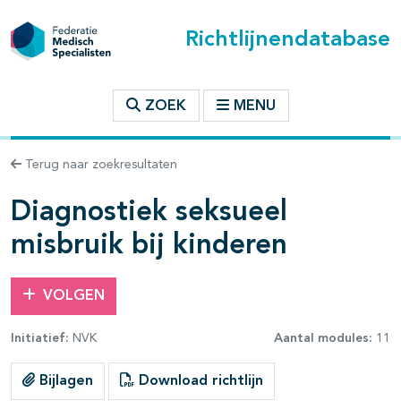
Richtlijnendatabase
t inhoudsopgave
ZOEK
MENU
n binnen deze richtlijn
Terug naar zoekresultaten
Diagnostiek seksueel
misbruik bij kinderen
VOLGEN
Initiatief:
NVK
Aantal modules:
11
Bijlagen
Download richtlijn