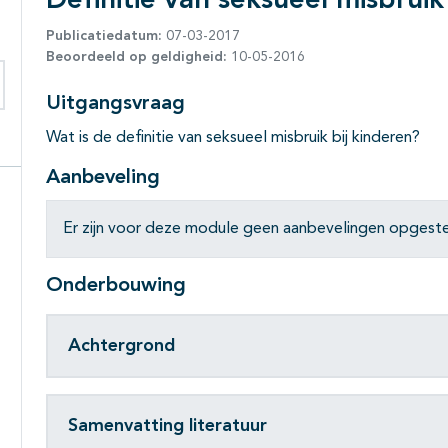
Definitie van seksueel misbruik
Publicatiedatum:
07-03-2017
Beoordeeld op geldigheid:
10-05-2016
Uitgangsvraag
eken binnen deze richtlijn
Wat is de definitie van seksueel misbruik bij kinderen?
Aanbeveling
Er zijn voor deze module geen aanbevelingen opgeste
Onderbouwing
Achtergrond
Samenvatting literatuur