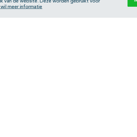
I
ik van de website. Deze worden gebruikt voor
k wil meer informatie
Back to top