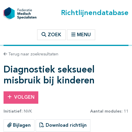
Richtlijnendatabase
t inhoudsopgave
ZOEK
MENU
n binnen deze richtlijn
Terug naar zoekresultaten
Diagnostiek seksueel
misbruik bij kinderen
VOLGEN
Initiatief:
NVK
Aantal modules:
11
Bijlagen
Download richtlijn