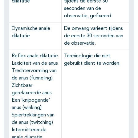
dilatatie
tijdens de eerste 30
seconden van de
observatie, gefixeerd.
Dynamische anale
De omvang varieert tijdens
dilatatie
de eerste 30 seconden van
de observatie.
Reflex anale dilatatie
Terminologie die niet
Laxiciteit van de anus
gebruikt dient te worden.
Trechtervorming van
de anus (funneling)
Zichtbaar
gerelaxeerde anus
Een ‘knipogende’
anus (winking)
Spiertrekkingen van
de anus (twitching)
Intermitterende
anale dilatatie