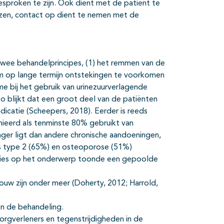
besproken te zijn. Ook dient met de patiënt te
jzen, contact op dient te nemen met de
 twee behandelprincipes, (1) het remmen van de
 om op lange termijn ontstekingen te voorkomen
me bij het gebruik van urinezuurverlagende
o blijkt dat een groot deel van de patiënten
icatie (Scheepers, 2018). Eerder is reeds
nieerd als tenminste 80% gebruikt van
ager ligt dan andere chronische aandoeningen,
es type 2 (65%) en osteoporose (51%)
tudies op het onderwerp toonde een gepoolde
rouw zijn onder meer (Doherty, 2012; Harrold,
en de behandeling.
orgverleners en tegenstrijdigheden in de