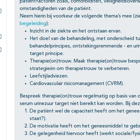
patiëntfactoren zoals, comorbiditeit, veiligheidsover
omstandigheden van de patiënt.
Neem hierin bij voorkeur de volgende thema’s mee (zi
Subpagina's open- en dichtklappen
begeleiding
):
Inzicht in de ziekte en het ontstaan ervan.
Het doel van de behandeling, met onderscheid tu
Subpagina's open- en dichtklappen
behandelprincipes, ontstekingsremmende - en uri
target principe.
Subpagina's open- en dichtklappen
Therapie(on)trouw. Maak therapie(on)trouw besp
strategieën om therapietrouw te verbeteren.
Leefstijladviezen.
Cardiovasculair risicomanagement (CVRM).
Bespreek therapie(on)trouw regelmatig op basis van
serum urinezuur target niet bereikt kan worden. Bij 
De patiënt wel de capaciteit heeft om het genees
staat?).
De motivatie heeft om het geneesmiddel te gebrui
De gelegenheid hiervoor heeft (werkt sociale/fy