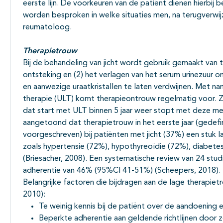
eerste lijn. De voorkeuren van de patiënt dienen hierbij 
worden besproken in welke situaties men, na terugverwi
reumatoloog.
Therapietrouw
Bij de behandeling van jicht wordt gebruik gemaakt van
ontsteking en (2) het verlagen van het serum urinezuur
en aanwezige uraatkristallen te laten verdwijnen. Met na
therapie (ULT) komt therapieontrouw regelmatig voor. Z
dat start met ULT binnen 5 jaar weer stopt met deze med
aangetoond dat therapietrouw in het eerste jaar (gedefi
voorgeschreven) bij patiënten met jicht (37%) een stuk l
zoals hypertensie (72%), hypothyreoïdie (72%), diabet
(Briesacher, 2008). Een systematische review van 24 s
adherentie van 46% (95%CI 41-51%) (Scheepers, 2018).
Belangrijke factoren die bijdragen aan de lage therapiet
2010):
Te weinig kennis bij de patiënt over de aandoening 
Beperkte adherentie aan geldende richtlijnen door z