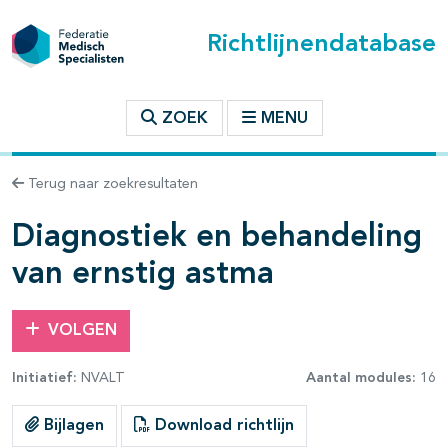
Richtlijnendatabase
t inhoudsopgave
ZOEK
MENU
n binnen deze richtlijn
Terug naar zoekresultaten
Diagnostiek en behandeling
les openklappen
van ernstig astma
VOLGEN
Initiatief:
NVALT
Aantal modules:
16
pagina's open- en dichtklappen
Bijlagen
Download richtlijn