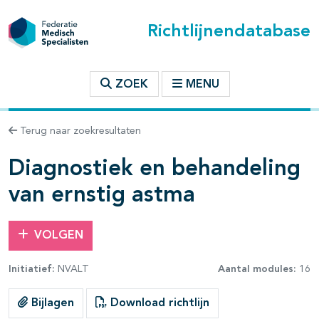
Richtlijnendatabase
t inhoudsopgave
ZOEK
MENU
n binnen deze richtlijn
Terug naar zoekresultaten
Diagnostiek en behandeling
les openklappen
van ernstig astma
VOLGEN
Initiatief:
NVALT
Aantal modules:
16
pagina's open- en dichtklappen
Bijlagen
Download richtlijn