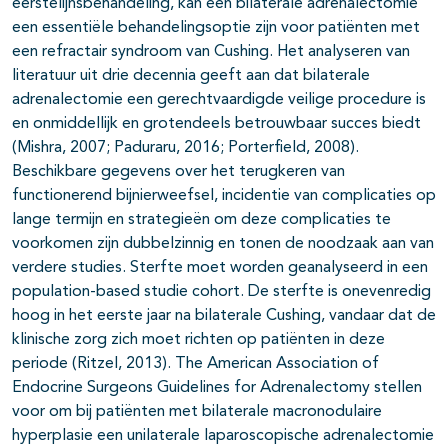
eerstelijnsbehandeling, kan een bilaterale adrenalectomie
een essentiële behandelingsoptie zijn voor patiënten met
een refractair syndroom van Cushing. Het analyseren van
literatuur uit drie decennia geeft aan dat bilaterale
adrenalectomie een gerechtvaardigde veilige procedure is
en onmiddellijk en grotendeels betrouwbaar succes biedt
(Mishra, 2007; Paduraru, 2016; Porterfield, 2008).
Beschikbare gegevens over het terugkeren van
functionerend bijnierweefsel, incidentie van complicaties op
lange termijn en strategieën om deze complicaties te
voorkomen zijn dubbelzinnig en tonen de noodzaak aan van
verdere studies. Sterfte moet worden geanalyseerd in een
population-based studie cohort. De sterfte is onevenredig
hoog in het eerste jaar na bilaterale Cushing, vandaar dat de
klinische zorg zich moet richten op patiënten in deze
periode (Ritzel, 2013). The American Association of
Endocrine Surgeons Guidelines for Adrenalectomy stellen
voor om bij patiënten met bilaterale macronodulaire
hyperplasie een unilaterale laparoscopische adrenalectomie