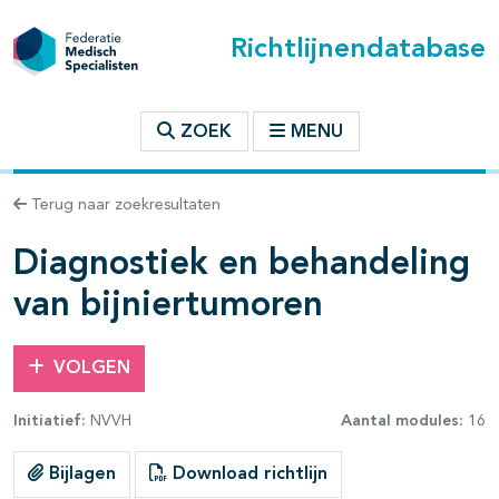
Richtlijnendatabase
t inhoudsopgave
ZOEK
MENU
n binnen deze richtlijn
Terug naar zoekresultaten
Diagnostiek en behandeling
van bijniertumoren
VOLGEN
Initiatief:
NVVH
Aantal modules:
16
Bijlagen
Download richtlijn