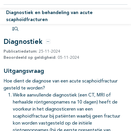
Diagnostiek en behandeling van acute
pagina's open- en dichtklappen
scaphoïdfracturen
Open inhoudsopgave
Diagnostiek
Opties
Publicatiedatum:
25-11-2024
Beoordeeld op geldigheid:
05-11-2024
Uitgangsvraag
Hoe dient de diagnose van een acute scaphoïdfractuur
gesteld te worden?
Welke aanvullende diagnostiek (een CT, MRI of
herhaalde röntgenopnames na 10 dagen) heeft de
voorkeur in het diagnosticeren van een
scaphoïdfractuur bij patiënten waarbij geen fractuur
kon worden vastgesteld op de initiële
röntgenopnames (bij de eerste presentatie van