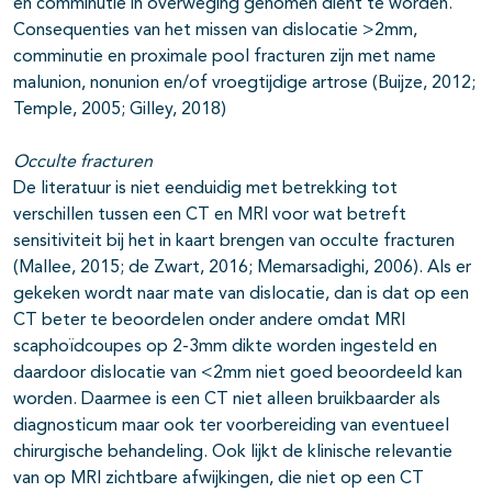
en comminutie in overweging genomen dient te worden.
Consequenties van het missen van dislocatie >2mm,
comminutie en proximale pool fracturen zijn met name
malunion, nonunion en/of vroegtijdige artrose (Buijze, 2012;
Temple, 2005; Gilley, 2018)
Occulte fracturen
De literatuur is niet eenduidig met betrekking tot
verschillen tussen een CT en MRI voor wat betreft
sensitiviteit bij het in kaart brengen van occulte fracturen
(Mallee, 2015; de Zwart, 2016; Memarsadighi, 2006). Als er
gekeken wordt naar mate van dislocatie, dan is dat op een
CT beter te beoordelen onder andere omdat MRI
scaphoïdcoupes op 2-3mm dikte worden ingesteld en
daardoor dislocatie van <2mm niet goed beoordeeld kan
worden. Daarmee is een CT niet alleen bruikbaarder als
diagnosticum maar ook ter voorbereiding van eventueel
chirurgische behandeling. Ook lijkt de klinische relevantie
van op MRI zichtbare afwijkingen, die niet op een CT