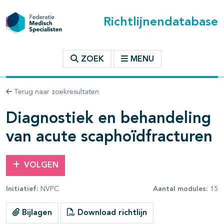
Richtlijnendatabase
t inhoudsopgave
ZOEK
MENU
n binnen deze richtlijn
Terug naar zoekresultaten
Diagnostiek en behandeling
les openklappen
van acute scaphoïdfracturen
VOLGEN
Initiatief:
NVPC
Aantal modules:
15
pagina's open- en dichtklappen
Bijlagen
Download richtlijn