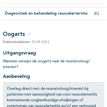
Diagnostiek en behandeling reuscelarteriitis
Open i
Oogarts
Opties
Publicatiedatum:
25-09-2023
Uitgangsvraag
Wanneer verwijst de oogarts naar de reumatoloog/
pagina's open- en dichtklappen
internist?
pagina's open- en dichtklappen
Aanbeveling
pagina's open- en dichtklappen
Overleg direct met de reumatoloog/internist bij
pagina's open- en dichtklappen
patiënten met aanwezigheid van voor reuscelarteriitis
kenmerkende oogheelkundige afwijkingen of
pagina's open- en dichtklappen
symptomen van reuscelarteriitis en/of een verhoogd