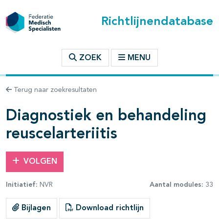
Richtlijnendatabase
t inhoudsopgave
ZOEK
MENU
n binnen deze richtlijn
Terug naar zoekresultaten
les openklappen
Diagnostiek en behandeling
reuscelarteriitis
VOLGEN
Initiatief:
NVR
Aantal modules:
33
pagina's open- en dichtklappen
Bijlagen
Download richtlijn