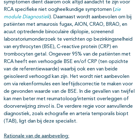
symptomen dient daarom ook altijd aandacht te zijn voor
RCA specifieke niet oogheelkundige symptomen (
zie
module Diagnostiek
). Daarnaast wordt aanbevolen om bij
patiënten met amaurosis fugax, AION, CRAO, BRAO, en
acuut optredende binoculaire diplopie, screenend
laboratoriumonderzoek te verrichten op bezinkingsnelheid
van erythrocyten (BSE), C-reactive protein (CRP) en
trombocyten getal. Ongeveer 95% van de patiënten met
RCA heeft een verhoogde BSE en/of CRP (ten opzichte
van de referentiewaarde) waarbij ook een van beide
geïsoleerd verhoogd kan zijn. Het wordt niet aanbevolen
om via rekenformules een leeftijdscorrectie te maken voor
de gevonden waarde van de BSE. In die gevallen van twijfel
kan men beter met reumatoloog/internist overleggen of
doorverwijzing zinvol is. De verdere regie voor aanvullende
diagnostiek, zoals echografie en arteria temporalis biopt
(TAB), ligt dan bij deze specialist.
Rationale van de aanbeveling: