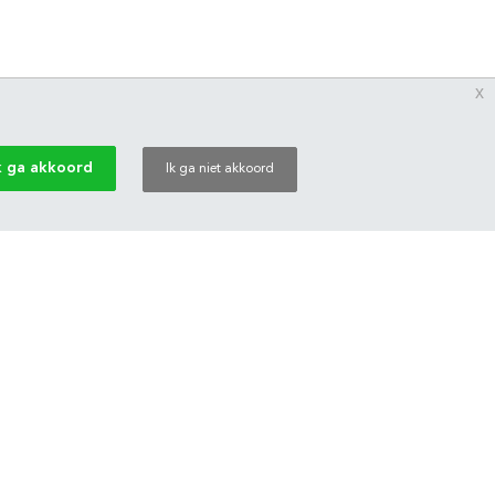
x
k ga akkoord
Ik ga niet akkoord