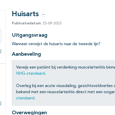
Huisarts
Opties
Publicatiedatum:
25-09-2023
Uitgangsvraag
eken binnen deze richtlijn
Wanneer verwijst de huisarts naar de tweede lijn?
Aanbeveling
Alles openklappen
Verwijs een patiënt bij verdenking reuscelarteriitis bin
NHG-standaard
.
Overleg bij een acute visusdaling, gezichtsveldverlies
bekend met een reuscelarteriitis direct met een oog
standaard
.
Subpagina's open- en dichtklappen
Overwegingen