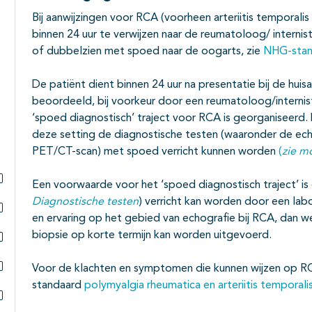
Bij aanwijzingen voor RCA (voorheen arteriitis temporali
binnen 24 uur te verwijzen naar de reumatoloog/ internist 
of dubbelzien met spoed naar de oogarts, zie
NHG-stan
De patiënt dient binnen 24 uur na presentatie bij de hui
beoordeeld, bij voorkeur door een reumatoloog/interni
‘spoed diagnostisch’ traject voor RCA is georganiseerd. 
deze setting de diagnostische testen (waaronder de ech
PET/CT-scan) met spoed verricht kunnen worden
(
zie m
Een voorwaarde voor het ‘spoed diagnostisch traject’ is
Subpagina's open- en dichtklappen
Diagnostische testen
) verricht kan worden door een la
en ervaring op het gebied van echografie bij RCA, dan 
Subpagina's open- en dichtklappen
biopsie op korte termijn kan worden uitgevoerd.
Subpagina's open- en dichtklappen
Voor de klachten en symptomen die kunnen wijzen op R
Subpagina's open- en dichtklappen
standaard
polymyalgia rheumatica en arteriitis temporali