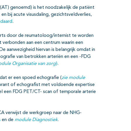
s (AT) genoemd) is het noodzakelijk de patiënt
en bij acute visusdaling, gezichtsveldverlies,
daard
.
sarts door de reumatoloog/internist te worden
st verbonden aan een centrum waarin een
De aanwezigheid hiervan is belangrijk omdat in
ografie van betrokken arteriën en een -FDG
odule Organisatie van zorg
)
.
 dat er een spoed echografie (
zie module
borant of echografist met voldoende expertise
wel een FDG PET/CT- scan of temporale arterie
CA verwijst de werkgroep naar de NHG-
s
en de
module Diagnostiek
.