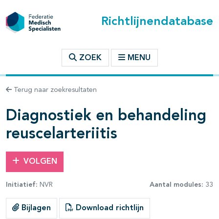
Richtlijnendatabase
t inhoudsopgave
ZOEK
MENU
n binnen deze richtlijn
Terug naar zoekresultaten
les openklappen
Diagnostiek en behandeling
reuscelarteriitis
VOLGEN
Initiatief:
NVR
Aantal modules:
33
pagina's open- en dichtklappen
Bijlagen
Download richtlijn