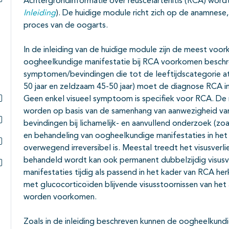
Achtergrondinformatie over reuscelarteriitis (RCA) wordt 
Subpagina's open- en dichtklappen
Inleiding
). De huidige module richt zich op de anamnese,
proces van de oogarts.
In de inleiding van de huidige module zijn de meest voo
oogheelkundige manifestatie bij RCA voorkomen besch
symptomen/bevindingen die tot de leeftijdscategorie at
50 jaar en zeldzaam 45-50 jaar) moet de diagnose RCA i
Geen enkel visueel symptoom is specifiek voor RCA. De m
Subpagina's open- en dichtklappen
worden op basis van de samenhang van aanwezigheid 
bevindingen bij lichamelijk- en aanvullend onderzoek (zo
Subpagina's open- en dichtklappen
en behandeling van oogheelkundige manifestaties in het 
overwegend irreversibel is. Meestal treedt het visusverlie
Subpagina's open- en dichtklappen
behandeld wordt kan ook permanent dubbelzijdig visusv
manifestaties tijdig als passend in het kader van RCA he
Subpagina's open- en dichtklappen
met glucocorticoïden blijvende visusstoornissen van het
worden voorkomen.
Zoals in de inleiding beschreven kunnen de oogheelkundi