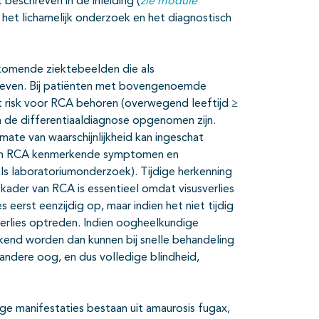
beschreven in de inleiding (
zie module
 het lichamelijk onderzoek en het diagnostisch
rkomende ziektebeelden die als
reven. Bij patiënten met bovengenoemde
 risk voor RCA behoren (overwegend leeftijd ≥
n de differentiaaldiagnose opgenomen zijn.
ate van waarschijnlijkheid kan ingeschat
van RCA kenmerkende symptomen en
als laboratoriumonderzoek). Tijdige herkenning
kader van RCA is essentieel omdat visusverlies
s eerst eenzijdig op, maar indien het niet tijdig
erlies optreden. Indien oogheelkundige
rkend worden dan kunnen bij snelle behandeling
 andere oog, en dus volledige blindheid,
ge manifestaties bestaan uit amaurosis fugax,