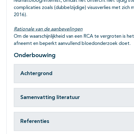
reumatoloog/internist, omdat het ontercht niet tijdig s
complicaties zoals (dubbelzijdige) visusverlies met zich
2016).
Rationale van de aanbevelingen
Om de waarschijnlijkheid van een RCA te vergroten is he
afneemt en beperkt aanvullend bloedonderzoek doet.
Onderbouwing
Achtergrond
Samenvatting literatuur
Referenties