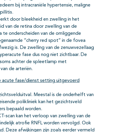
deem bij intracraniële hypertensie, maligne
llitis.
kt door bleekheid en zwelling in het
id van de retina door zwelling van de
na te onderscheiden van de omliggende
zogenaamde “cherry red spot” in de fovea
fwezig is. De zwelling van de zenuwvezellaag
hyperacute fase dus nog niet zichtbaar. De
 is soms achter de spleetlamp met
van de arteriën.
e acute fase/dienst setting uitgevoerd
ichtsvelduitval. Meestal is de onderhelft van
isende polikliniek kan het gezichtsveld
ers bepaald worden.
-scan kan het verloop van zwelling van de
teindelijk atrofie RNFL worden vervolgd. Ook
d. Deze afwijkingen zijn zoals eerder vermeld