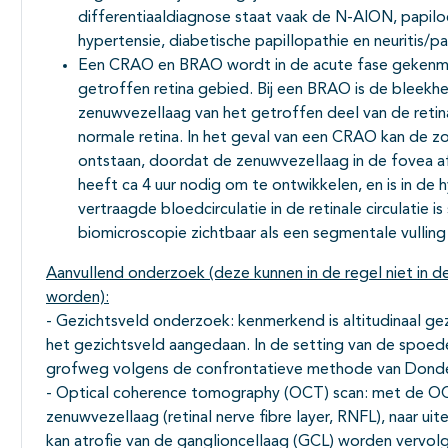
differentiaaldiagnose staat vaak de N-AION, papiloe
hypertensie, diabetische papillopathie en neuritis/papi
Een CRAO en BRAO wordt in de acute fase gekenmer
getroffen retina gebied. Bij een BRAO is de bleekhe
zenuwvezellaag van het getroffen deel van de reti
normale retina. In het geval van een CRAO kan de 
ontstaan, doordat de zenuwvezellaag in de fovea a
heeft ca 4 uur nodig om te ontwikkelen, en is in de 
vertraagde bloedcirculatie in de retinale circulatie
biomicroscopie zichtbaar als een segmentale vulling 
Aanvullend onderzoek (deze kunnen in de regel niet in d
worden):
- Gezichtsveld onderzoek: kenmerkend is altitudinaal gez
het gezichtsveld aangedaan. In de setting van de spoede
grofweg volgens de confrontatieve methode van Dond
- Optical coherence tomography (OCT) scan: met de OCT
zenuwvezellaag (retinal nerve fibre layer, RNFL), naar ui
kan atrofie van de ganglioncellaag (GCL) worden vervolg