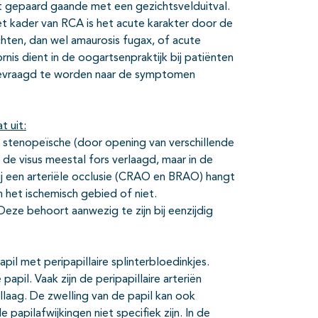
iet gepaard gaande met een gezichtsvelduitval.
t kader van RCA is het acute karakter door de
chten, dan wel amaurosis fugax, of acute
nis dient in de oogartsenpraktijk bij patiënten
d gevraagd te worden naar de symptomen
 uit:
e stenopeïsche (door opening van verschillende
 de visus meestal fors verlaagd, maar in de
Bij een arteriële occlusie (CRAO en BRAO) hangt
n het ischemisch gebied of niet.
Deze behoort aanwezig te zijn bij eenzijdig
 met peripapillaire splinterbloedinkjes.
il. Vaak zijn de peripapillaire arteriën
llaag. De zwelling van de papil kan ook
e papilafwijkingen niet specifiek zijn. In de