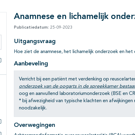
Anamnese en lichamelijk onder
Publicatiedatum:
25-09-2023
Uitgangsvraag
eken binnen deze richtlijn
Hoe ziet de anamnese, het lichamelijk onderzoek en het 
Aanbeveling
Alles openklappen
Verricht bij een patiënt met verdenking op reuscelarter
onderzoek van de oogarts in de spreekkamer bestaat
oog en aanvullend laboratoriumonderzoek (BSE en CR
* bij afwezigheid van typische klachten en afwijkingen 
noodzakelijk.
Overwegingen
Subpagina's open- en dichtklappen