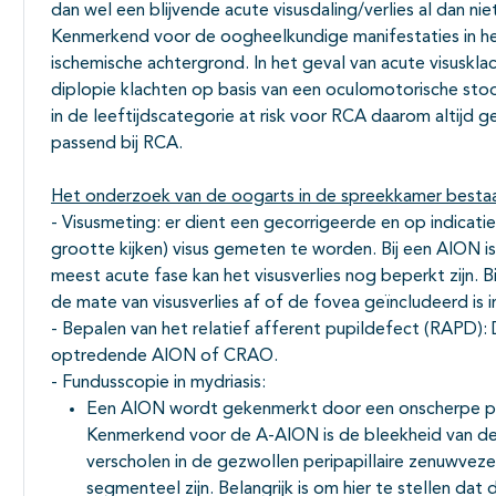
dan wel een blijvende acute visusdaling/verlies al dan n
Kenmerkend voor de oogheelkundige manifestaties in he
ischemische achtergrond. In het geval van acute visuskla
diplopie klachten op basis van een oculomotorische stoor
in de leeftijdscategorie at risk voor RCA daarom altij
passend bij RCA.
Het onderzoek van de oogarts in de spreekkamer bestaat
- Visusmeting: er dient een gecorrigeerde en op indicati
grootte kijken) visus gemeten te worden. Bij een AION is
meest acute fase kan het visusverlies nog beperkt zijn. 
de mate van visusverlies af of de fovea geïncludeerd is i
- Bepalen van het relatief afferent pupildefect (RAPD): 
optredende AION of CRAO.
- Fundusscopie in mydriasis:
Een AION wordt gekenmerkt door een onscherpe papil
Kenmerkend voor de A-AION is de bleekheid van de pap
verscholen in de gezwollen peripapillaire zenuwveze
segmenteel zijn. Belangrijk is om hier te stellen dat d