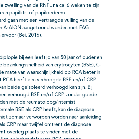
e zwelling van de RNFL na ca. 6 weken te zijn
 een papillitis of papiloedeem.
ard gaan met een vertraagde vulling van de
an een A-AION aangetoond worden met FAG
iervoor (Bei, 2016).
lopie bij een leeftijd van 50 jaar of ouder en
bezinkingssnelheid van erytrocyten (BSE), C-
 mate van waarschijnlijkheid op RCA beter in
et RCA heeft een verhoogde BSE en/of CRP
an beide geïsoleerd verhoogd kan zijn. Bij
een verhoogd BSE en/of CRP zonder goede
rden met de reumatoloog/internist.
rmale BSE als CRP heeft, kan de diagnose
iet zomaar verworpen worden naar aanleiding
 als CRP maar twijfel omtrent de diagnose
 overleg plaats te vinden met de