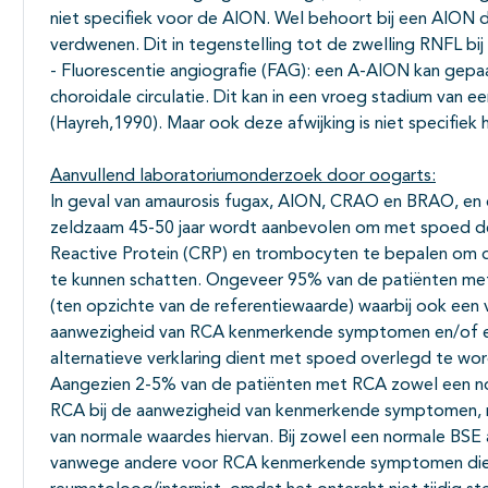
niet specifiek voor de AION. Wel behoort bij een AION d
verdwenen. Dit in tegenstelling tot de zwelling RNFL bij
- Fluorescentie angiografie (FAG): een A-AION kan gepa
choroidale circulatie. Dit kan in een vroeg stadium v
(Hayreh,1990). Maar ook deze afwijking is niet specifiek h
Aanvullend laboratoriumonderzoek door oogarts:
In geval van amaurosis fugax, AION, CRAO en BRAO, en dip
zeldzaam 45-50 jaar wordt aanbevolen om met spoed de 
Reactive Protein (CRP) en trombocyten te bepalen om de
te kunnen schatten. Ongeveer 95% van de patiënten m
(ten opzichte van de referentiewaarde) waarbij ook een v
aanwezigheid van RCA kenmerkende symptomen en/of 
alternatieve verklaring dient met spoed overlegd te wo
Aangezien 2-5% van de patiënten met RCA zowel een no
RCA bij de aanwezigheid van kenmerkende symptomen, n
van normale waardes hiervan. Bij zowel een normale BSE
vanwege andere voor RCA kenmerkende symptomen dient