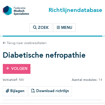
Richtlijnendatabase
t inhoudsopgave
ZOEK
MENU
n binnen deze richtlijn
Terug naar zoekresultaten
les openklappen
Diabetische nefropathie
VOLGEN
Initiatief:
NIV
Aantal modules:
14
pagina's open- en dichtklappen
Bijlagen
Download richtlijn
pagina's open- en dichtklappen