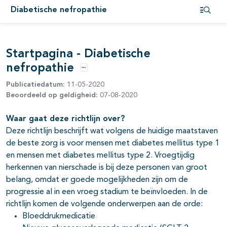
Diabetische nefropathie
pagina's open- en dichtklappen
Open i
Startpagina - Diabetische
nefropathie
Opties
Publicatiedatum:
11-05-2020
Beoordeeld op geldigheid:
07-08-2020
Waar gaat deze richtlijn over?
Deze richtlijn beschrijft wat volgens de huidige maatstaven
de beste zorg is voor mensen met diabetes mellitus type 1
en mensen met diabetes mellitus type 2. Vroegtijdig
herkennen van nierschade is bij deze personen van groot
belang, omdat er goede mogelijkheden zijn om de
progressie al in een vroeg stadium te beïnvloeden. In de
richtlijn komen de volgende onderwerpen aan de orde:
Bloeddrukmedicatie