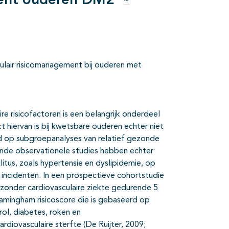
ement ouderen DM2
Opties
ulair risicomanagement bij ouderen met
 risicofactoren is een belangrijk onderdeel
 hiervan is bij kwetsbare ouderen echter niet
rd op subgroepanalyses van relatief gezonde
lende observationele studies hebben echter
litus, zoals hypertensie en dyslipidemie, op
e incidenten. In een prospectieve cohortstudie
 zonder cardiovasculaire ziekte gedurende 5
ramingham risicoscore die is gebaseerd op
rol, diabetes, roken en
ardiovasculaire sterfte (De Ruijter, 2009;