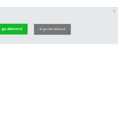
x
k ga akkoord
Ik ga niet akkoord