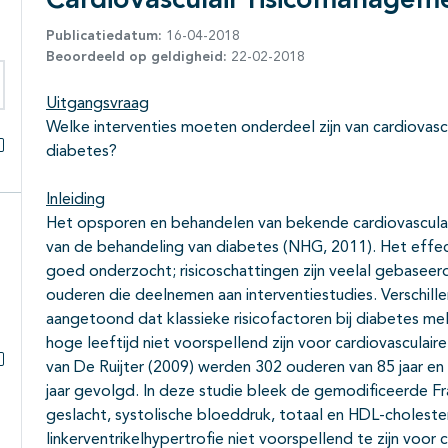
Cardiovasculair risicomanag
Publicatiedatum:
16-04-2018
Beoordeeld op geldigheid:
22-02-2018
Uitgangsvraag
eken binnen deze richtlijn
Welke interventies moeten onderdeel zijn van cardiovasc
diabetes?
Alles openklappen
Inleiding
Het opsporen en behandelen van bekende cardiovasculaire
van de behandeling van diabetes (NHG, 2011). Het effect
goed onderzocht; risicoschattingen zijn veelal gebasee
ouderen die deelnemen aan interventiestudies. Verschil
aangetoond dat klassieke risicofactoren bij diabetes mel
hoge leeftijd niet voorspellend zijn voor cardiovasculair
van De Ruijter (2009) werden 302 ouderen van 85 jaar en
Subpagina's open- en dichtklappen
jaar gevolgd. In deze studie bleek de gemodificeerde F
geslacht, systolische bloeddruk, totaal en HDL-choleste
linkerventrikelhypertrofie niet voorspellend te zijn voor c