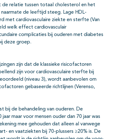
 de relatie tussen totaal cholesterol en het
d naarmate de leeftijd steeg. Lage HDL-
 met cardiovasculaire ziekte en sterfte (Van
ld welk effect cardiovasculair
undaire complicaties bij ouderen met diabetes
ij deze groep.
zingen zijn dat de klassieke risicofactoren
llend zijn voor cardiovasculaire sterfte bij
beoordeeld (niveau 3), wordt aanbevolen om
icofactoren gebaseerde richtlijnen (Verenso,
st bij de behandeling van ouderen. De
70 jaar maar voor mensen ouder dan 70 jaar was
er rekening mee gehouden dat alleen al vanwege
hart- en vaatziekten bij 70-plussers ≥20% is. De