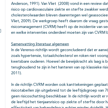
Anderson, 1991). Van Vliet (2008) vond in een review dat
risico op cardiovasculaire ziekte en sterfte zwakker wer
cholesterolwaarden bleven daarentegen wel geassocieerd
Vliet, 2009). De werkgroep heeft daarom de vraag geste
risicomanagement (CVRM) heeft op de incidentie van sec
en welke interventies onderdeel moeten zijn van CVRM b
Subpagina's open- en dichtklappen
Samenvatting literatuur algemeen
In de Verenso-richtlijn wordt geconcludeerd dat er aanwij
zoals hypertensie, totaalcholesterol en roken niet voorspe
kwetsbare ouderen. Hoewel de bewijskracht als laag is 
terughoudend te zijn in het hanteren van op klassieke ris
2011).
In de richtlijn CVRM worden ook kanttekeningen geplaat
risicotabellen zijn uitgebreid tot de leeftijdsgroep van 
geen risicoschatting beschikbaar. In de richtlijn wordt 
de leeftijd het tienjaarsrisico op ziekte of sterfte door 