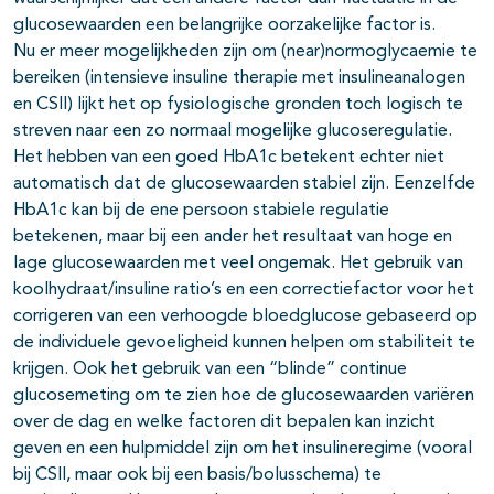
glucosewaarden een belangrijke oorzakelijke factor is.
Nu er meer mogelijkheden zijn om (near)normoglycaemie te
bereiken (intensieve insuline therapie met insulineanalogen
en CSII) lijkt het op fysiologische gronden toch logisch te
streven naar een zo normaal mogelijke glucoseregulatie.
Het hebben van een goed HbA1c betekent echter niet
automatisch dat de glucosewaarden stabiel zijn. Eenzelfde
HbA1c kan bij de ene persoon stabiele regulatie
betekenen, maar bij een ander het resultaat van hoge en
lage glucosewaarden met veel ongemak. Het gebruik van
koolhydraat/insuline ratio’s en een correctiefactor voor het
corrigeren van een verhoogde bloedglucose gebaseerd op
de individuele gevoeligheid kunnen helpen om stabiliteit te
krijgen. Ook het gebruik van een “blinde” continue
glucosemeting om te zien hoe de glucosewaarden variëren
over de dag en welke factoren dit bepalen kan inzicht
geven en een hulpmiddel zijn om het insulineregime (vooral
bij CSII, maar ook bij een basis/bolusschema) te