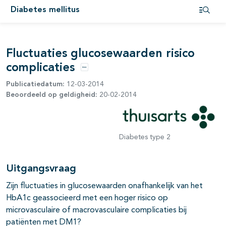
Diabetes mellitus
Open i
Fluctuaties glucosewaarden risico
complicaties
Opties
Publicatiedatum:
12-03-2014
Beoordeeld op geldigheid:
20-02-2014
Diabetes type 2
Uitgangsvraag
Zijn fluctuaties in glucosewaarden onafhankelijk van het
HbA1c geassocieerd met een hoger risico op
pagina's open- en dichtklappen
microvasculaire of macrovasculaire complicaties bij
patiënten met DM1?