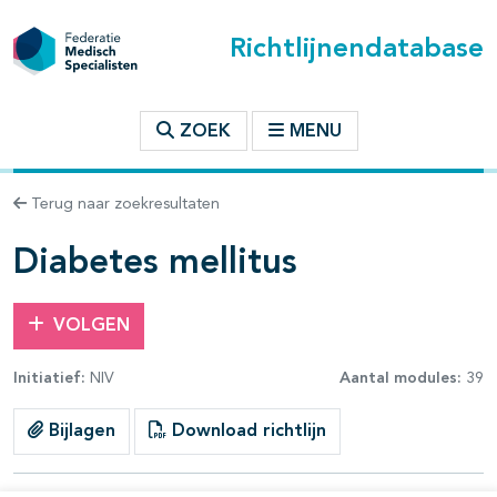
Richtlijnendatabase
t inhoudsopgave
ZOEK
MENU
n binnen deze richtlijn
Terug naar zoekresultaten
les openklappen
Diabetes mellitus
VOLGEN
Initiatief:
NIV
Aantal modules:
39
pagina's open- en dichtklappen
Bijlagen
Download richtlijn
pagina's open- en dichtklappen