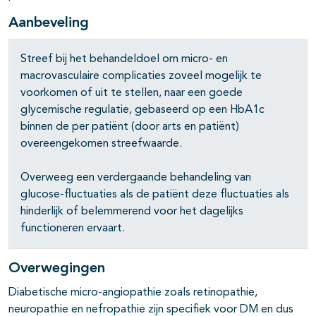
pagina's open- en dichtklappen
Aanbeveling
Streef bij het behandeldoel om micro- en
pagina's open- en dichtklappen
macrovasculaire complicaties zoveel mogelijk te
voorkomen of uit te stellen, naar een goede
pagina's open- en dichtklappen
glycemische regulatie, gebaseerd op een HbA1c
binnen de per patiënt (door arts en patiënt)
overeengekomen streefwaarde.
Overweeg een verdergaande behandeling van
glucose-fluctuaties als de patiënt deze fluctuaties als
hinderlijk of belemmerend voor het dagelijks
functioneren ervaart.
Overwegingen
Diabetische micro-angiopathie zoals retinopathie,
neuropathie en nefropathie zijn specifiek voor DM en dus