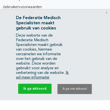
Gebruikersvoorwaarden
x
Privacyverklaring
De Federatie Medisch
Specialisten maakt
Contact
gebruik van cookies
Mercatorlaan 1200
Deze website van de
3528 BL Utrecht
Federatie Medisch
Specialisten maakt gebruik
van cookies, hiermee
(088) 505 34 34
verzamelen we informatie
info@richtlijnendatabase.nl
over het gebruik van de
website. Deze worden
gebruikt voor analyse en
YouTube
LinkedIn
verbetering van de website.
Ik
wil meer informatie
KvK Federatie Medisch Specialisten:
40483480
Ik ga akkoord
Ik ga niet akkoord
Privacyverklaring
Back to top