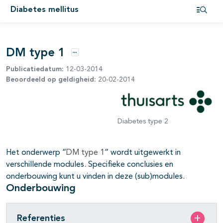
Diabetes mellitus
Open i
DM type 1
Opties
Publicatiedatum:
12-03-2014
Beoordeeld op geldigheid:
20-02-2014
Diabetes type 2
Het onderwerp “
DM type 1
” wordt uitgewerkt in
verschillende modules. Specifieke conclusies en
onderbouwing kunt u vinden in deze (sub)modules.
Onderbouwing
pagina's open- en dichtklappen
Referenties