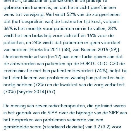
een kort, bruikbaar en gemakkelijk in de praktijk te
gebruiken instrument is, en dat het inzicht geeft in een
wens tot verwijzing. Wel vindt 52% van de zorgverleners
dat (het bespreken van) de Lastmeter tijd kost, volgens
36% is het moeilijk voor patiënten om in te vullen, 28%
vindt het een belasting voor zichzelf en 16% voor de
patiënten, en 24% vindt dat patiënten er geen voordeel
van hebben [Hoekstra 2011 (58), van Nuenen 2016 (59)].
Deelnemende artsen (n=12) aan een studie gaven aan dat
de antwoorden van patiënten op de EORTC QLQ-C30 de
communicatie met hun patiënten bevordert (74%), helpt bij
het identificeren van problemen waarbij hun patiënten hulp
nodig hebben (72%) en de kwaliteit van de zorg verbetert
(70%) [Snyder 2014] (57).
De mening van zeven radiotherapeuten, die getraind waren
in het gebruik van de SIPP, over de bijdrage van de SIPP aan
het bespreken van problemen varieerde van een
gemiddelde score (standaard deviatie) van 3.2 (3.2) voor