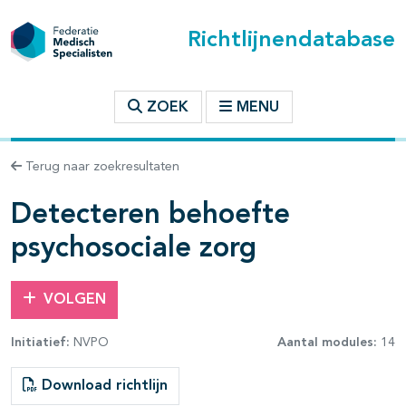
Richtlijnendatabase
t inhoudsopgave
ZOEK
MENU
n binnen deze richtlijn
Terug naar zoekresultaten
les openklappen
Detecteren behoefte
psychosociale zorg
VOLGEN
Initiatief:
NVPO
Aantal modules:
14
Download richtlijn
pagina's open- en dichtklappen