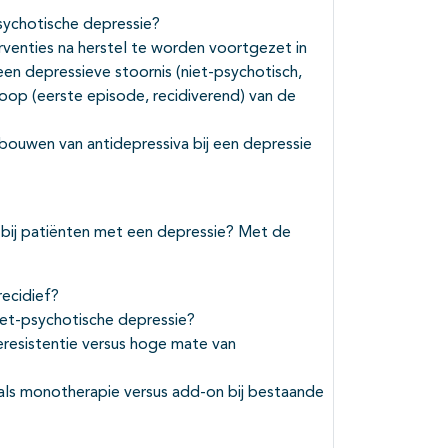
sychotische depressie?
venties na herstel te worden voortgezet in
n depressieve stoornis (niet-psychotisch,
loop (eerste episode, recidiverend) van de
afbouwen van antidepressiva bij een depressie
 bij patiënten met een depressie? Met de
recidief?
niet-psychotische depressie?
ieresistentie versus hoge mate van
 als monotherapie versus add-on bij bestaande