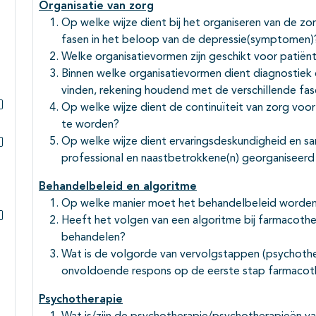
Organisatie van zorg
Op welke wijze dient bij het organiseren van de 
fasen in het beloop van de depressie(symptomen)
Welke organisatievormen zijn geschikt voor patiën
Binnen welke organisatievormen dient diagnostiek 
vinden, rekening houdend met de verschillende fa
Op welke wijze dient de continuïteit van zorg vo
Subpagina's open- en dichtklappen
te worden?
Op welke wijze dient ervaringsdeskundigheid en sa
professional en naastbetrokkene(n) georganiseer
Subpagina's open- en dichtklappen
Behandelbeleid en algoritme
Op welke manier moet het behandelbeleid worden 
Heeft het volgen van een algoritme bij farmacoth
Subpagina's open- en dichtklappen
behandelen?
Wat is de volgorde van vervolgstappen (psychothe
onvoldoende respons op de eerste stap farmacoth
Psychotherapie