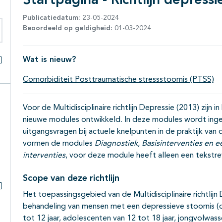
Startpagina - Richtlijn depressi
Publicatiedatum:
23-05-2024
Beoordeeld op geldigheid:
01-03-2024
eken binnen deze richtlijn
Wat is nieuw?
Alles openklappen
Comorbiditeit Posttraumatische stressstoornis (PTSS)
Voor de Multidisciplinaire richtlijn Depressie (2013) zijn i
nieuwe modules ontwikkeld. In deze modules wordt in
uitgangsvragen bij actuele knelpunten in de praktijk van
vormen de modules
Diagnostiek, Basisinterventies en 
interventies
, voor deze module heeft alleen een tekstre
Scope van deze richtlijn
Het toepassingsgebied van de Multidisciplinaire richtlijn
Subpagina's open- en dichtklappen
behandeling van mensen met een depressieve stoornis (de
tot 12 jaar, adolescenten van 12 tot 18 jaar, jongvolwass