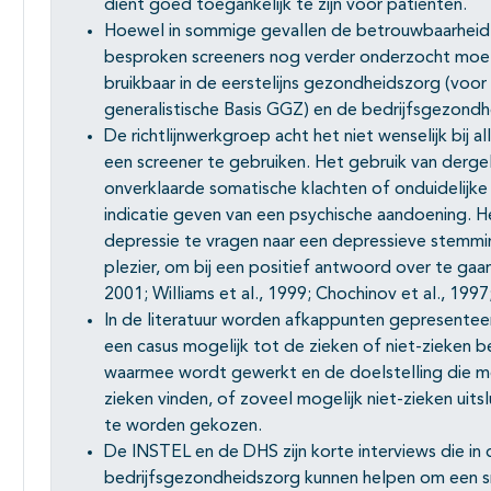
dient goed toegankelijk te zijn voor patiënten.
Hoewel in sommige gevallen de betrouwbaarheid en
besproken screeners nog verder onderzocht moet w
bruikbaar in de eerstelijns gezondheidszorg (voor
generalistische Basis GGZ) en de bedrijfsgezondh
De richtlijnwerkgroep acht het niet wenselijk bij a
een screener te gebruiken. Het gebruik van dergelij
onverklaarde somatische klachten of onduidelijk
indicatie geven van een psychische aandoening. He
depressie te vragen naar een depressieve stemming
plezier, om bij een positief antwoord over te gaan
2001; Williams et al., 1999; Chochinov et al., 1997
In de literatuur worden afkappunten gepresenteer
een casus mogelijk tot de zieken of niet-zieken b
waarmee wordt gewerkt en de doelstelling die me
zieken vinden, of zoveel mogelijk niet-zieken uits
te worden gekozen.
De INSTEL en de DHS zijn korte interviews die in 
bedrijfsgezondheidszorg kunnen helpen om een snel