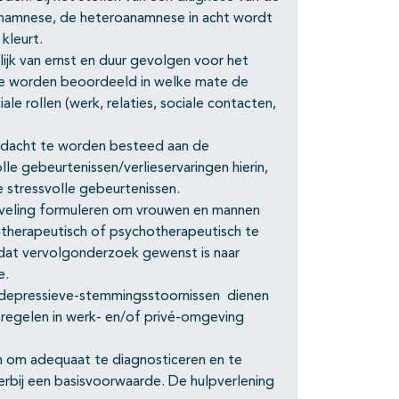
oanamnese, de heteroanamnese in acht wordt
kleurt.
jk van ernst en duur gevolgen voor het
 te worden beoordeeld in welke mate de
ale rollen (werk, relaties, sociale contacten,
andacht te worden besteed aan de
le gebeurtenissen/verlieservaringen hierin,
e stressvolle gebeurtenissen.
eveling formuleren om vrouwen en mannen
otherapeutisch of psychotherapeutisch te
 dat vervolgonderzoek gewenst is naar
e.
n depressieve-stemmingsstoornissen dienen
egelen in werk- en/of privé-omgeving
n om adequaat te diagnosticeren en te
rbij een basisvoorwaarde. De hulpverlening