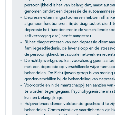
persoonlijkheid is het van belang dat, naast aut
genomen omdat een depressie de autoanamnese 
Depressie-stemmingsstoornissen hebben afhankeli
algemeen functioneren. Bij de diagnostiek dient
depressie het functioneren in de verschillende soci
zelfverzorging etc.) heeft aangetast.
Bij het diagnosticeren van een depressie dient a
familiegeschiedenis, de levensloop en de stressvol
de persoonlijkheid, het sociale netwerk en recent
De richtlijnwerkgroep kan vooralsnog geen aanb
met een depressie op verschillende wijze farmac
behandelen. De Richtlijnwerkgroep is van mening
genderverschillen bij de behandeling van depressi
Vooroordelen in de maatschappij ten aanzien va
te worden tegengegaan. Psychohygiënische maatr
kunnen belangrijk zijn.
Hulpverleners dienen voldoende geschoold te zij
behandelen. Communicatieve vaardigheden zijn hie