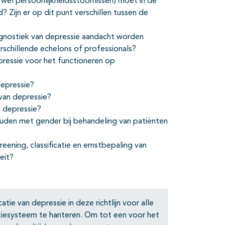
wel persoonlijkheidsstoornissen) moet in de
Zijn er op dit punt verschillen tussen de
gnostiek van depressie aandacht worden
erschillende echelons of professionals?
pressie voor het functioneren op
depressie?
 van depressie?
n depressie?
ouden met gender bij behandeling van patiënten
eening, classificatie en ernstbepaling van
eit?
tie van depressie in deze richtlijn voor alle
tiesysteem te hanteren. Om tot een voor het