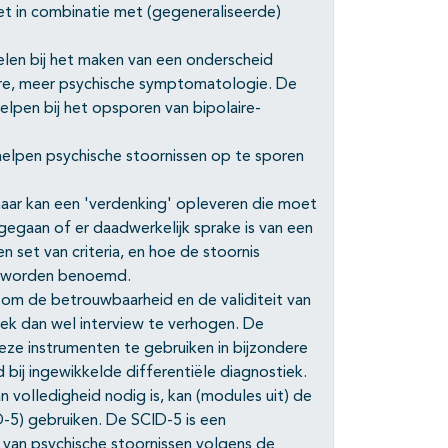
iet in combinatie met (gegeneraliseerde)
pelen bij het maken van een onderscheid
ere, meer psychische symptomatologie. De
elpen bij het opsporen van bipolaire-
 helpen psychische stoornissen op te sporen
maar kan een 'verdenking' opleveren die moet
gaan of er daadwerkelijk sprake is van een
set van criteria, en hoe de stoornis
et worden benoemd.
 om de betrouwbaarheid en de validiteit van
rek dan wel interview te verhogen. De
deze instrumenten te gebruiken in bijzondere
 bij ingewikkelde differentiële diagnostiek.
n volledigheid nodig is, kan (modules uit) de
D-5) gebruiken. De SCID-5 is een
e van psychische stoornissen volgens de