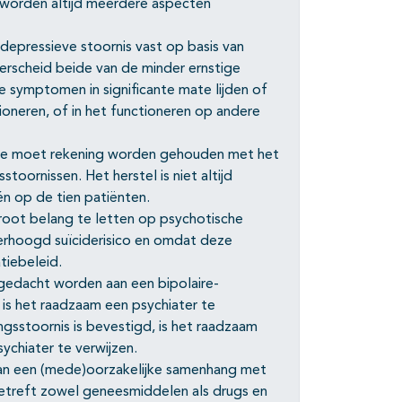
 worden altijd meerdere aspecten
depressieve stoornis vast op basis van
scheid beide van de minder ernstige
 symptomen in significante mate lijden of
ioneren, of in het functioneren op andere
ssie moet rekening worden gehouden met het
oornissen. Het herstel is niet altijd
én op de tien patiënten.
groot belang te letten op psychotische
rhoogd suïciderisico en omdat deze
tiebeleid.
 gedacht worden aan een bipolaire-
 is het raadzaam een psychiater te
gsstoornis is bevestigd, is het raadzaam
ychiater te verwijzen.
 aan een (mede)oorzakelijke samenhang met
etreft zowel geneesmiddelen als drugs en