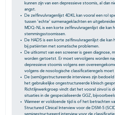
kunnen zijn van een depressieve stoornis, al dan n
angst.
De zelfinvulvragenlijst 4DKL kan vooral een rol s
tussen 'echte' surmenageklachten en uitgebreid
MDQ-NL is een korte zelfinvulvragenlijst die kan h
stemmingsstoornissen.
De HADS is een korte zelfinvulvragenlijst die kan
bij patiënten met somatische problemen.
De uitkomst van een screener is geen diagnose, 
worden getoetst. Er moet vervolgens worden nage
depressieve stoornis volgens een overeengekomen 
volgens de nosologische classificatieregels mo
De (semi)gestructureerde interviews zijn bedoeld
het gebruikelijke ongestructureerde klinisch gesp
Richtlijnwerkgroep vindt dat het vooral zinvol is 
situaties in de gespecialiseerde GGZ, bijvoorbeeld
Wanneer er voldoende tijd is of het betrachten va
Structured Clinical Interview voor de DSM-5 (SCI
semigestructureerd interview voor de classificati