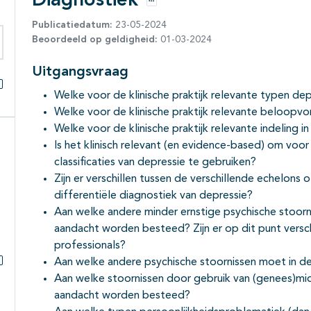
Diagnostiek
Opties
Publicatiedatum:
23-05-2024
Beoordeeld op geldigheid:
01-03-2024
eken binnen deze richtlijn
Uitgangsvraag
Welke voor de klinische praktijk relevante typen d
Alles openklappen
Welke voor de klinische praktijk relevante beloop
Welke voor de klinische praktijk relevante indeling 
Is het klinisch relevant (en evidence-based) om voor
classificaties van depressie te gebruiken?
Zijn er verschillen tussen de verschillende echelons
differentiële diagnostiek van depressie?
Aan welke andere minder ernstige psychische stoorn
aandacht worden besteed? Zijn er op dit punt versch
professionals?
Aan welke andere psychische stoornissen moet in 
Subpagina's open- en dichtklappen
Aan welke stoornissen door gebruik van (genees)mi
aandacht worden besteed?