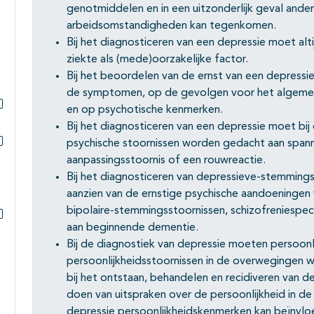
genotmiddelen en in een uitzonderlijk geval ande
arbeidsomstandigheden kan tegenkomen.
Bij het diagnosticeren van een depressie moet al
ziekte als (mede)oorzakelijke factor.
Bij het beoordelen van de ernst van een depressi
de symptomen, op de gevolgen voor het algemeen
en op psychotische kenmerken.
Subpagina's open- en dichtklappen
Bij het diagnosticeren van een depressie moet bij
psychische stoornissen worden gedacht aan spann
Subpagina's open- en dichtklappen
aanpassingsstoornis of een rouwreactie.
Bij het diagnosticeren van depressieve-stemmings
aanzien van de ernstige psychische aandoeningen
bipolaire-stemmingsstoornissen, schizofreniespec
aan beginnende dementie.
Subpagina's open- en dichtklappen
Bij de diagnostiek van depressie moeten persoon
persoonlijkheidsstoornissen in de overwegingen 
bij het ontstaan, behandelen en recidiveren van de
doen van uitspraken over de persoonlijkheid in d
depressie persoonlijkheidskenmerken kan beïnvloe