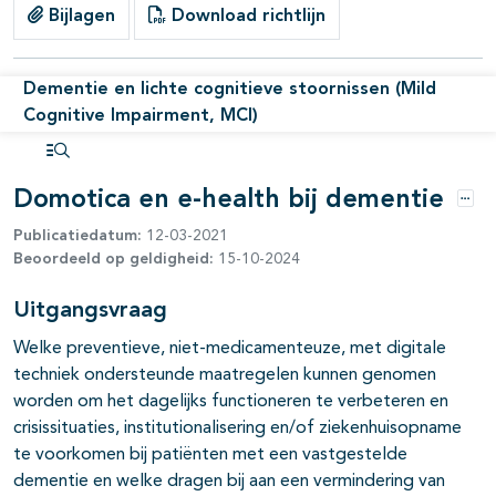
Bijlagen
Download richtlijn
Dementie en lichte cognitieve stoornissen (Mild
Cognitive Impairment, MCI)
Open inhoudsopgave
Domotica en e-health bij dementie
pagina's open- en dichtklappen
Opti
Publicatiedatum:
12-03-2021
Beoordeeld op geldigheid:
15-10-2024
pagina's open- en dichtklappen
Uitgangsvraag
pagina's open- en dichtklappen
Welke preventieve, niet-medicamenteuze, met digitale
techniek ondersteunde maatregelen kunnen genomen
pagina's open- en dichtklappen
worden om het dagelijks functioneren te verbeteren en
crisissituaties, institutionalisering en/of ziekenhuisopname
te voorkomen bij patiënten met een vastgestelde
dementie en welke dragen bij aan een vermindering van