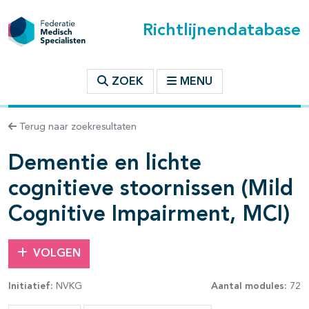
Richtlijnendatabase
t inhoudsopgave
ZOEK
MENU
n binnen deze richtlijn
Terug naar zoekresultaten
Dementie en lichte
les openklappen
cognitieve stoornissen (Mild
Cognitive Impairment, MCI)
VOLGEN
pagina's open- en dichtklappen
Initiatief:
NVKG
Aantal modules:
72
pagina's open- en dichtklappen