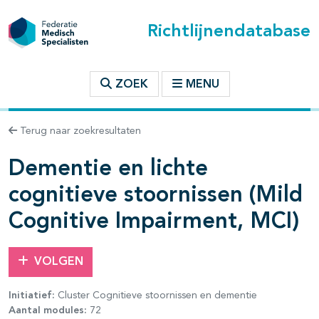
Richtlijnendatabase
t inhoudsopgave
ZOEK
MENU
n binnen deze richtlijn
Terug naar zoekresultaten
Dementie en lichte
les openklappen
cognitieve stoornissen (Mild
Cognitive Impairment, MCI)
VOLGEN
pagina's open- en dichtklappen
Initiatief:
Cluster Cognitieve stoornissen en dementie
Aantal modules:
72