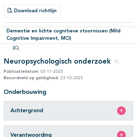
Download richtlijn
pagina's open- en dichtklappen
Dementie en lichte cognitieve stoornissen (Mild
Cognitive Impairment, MCI)
Open inhoudsopgave
Neuropsychologisch onderzoek
pagina's open- en dichtklappen
Opties
Publicatiedatum:
03-11-2025
Beoordeeld op geldigheid:
23-10-2025
Onderbouwing
pagina's open- en dichtklappen
Achtergrond
Verantwoording