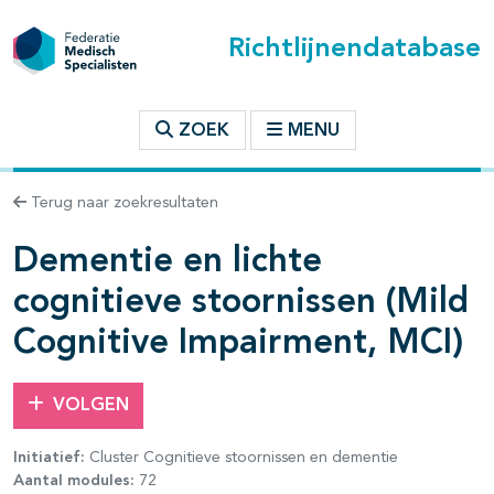
Richtlijnendatabase
t inhoudsopgave
ZOEK
MENU
n binnen deze richtlijn
Terug naar zoekresultaten
Dementie en lichte
les openklappen
cognitieve stoornissen (Mild
Cognitive Impairment, MCI)
VOLGEN
pagina's open- en dichtklappen
Initiatief:
Cluster Cognitieve stoornissen en dementie
Aantal modules:
72
pagina's open- en dichtklappen