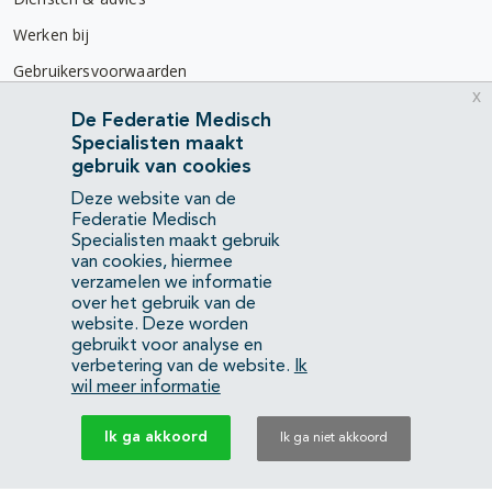
Werken bij
Gebruikersvoorwaarden
x
Privacyverklaring
De Federatie Medisch
Specialisten maakt
Contact
gebruik van cookies
Mercatorlaan 1200
Deze website van de
3528 BL Utrecht
Federatie Medisch
Specialisten maakt gebruik
van cookies, hiermee
(088) 505 34 34
verzamelen we informatie
info@richtlijnendatabase.nl
over het gebruik van de
website. Deze worden
gebruikt voor analyse en
YouTube
LinkedIn
verbetering van de website.
Ik
wil meer informatie
KvK Federatie Medisch Specialisten:
40483480
Ik ga akkoord
Ik ga niet akkoord
Privacyverklaring