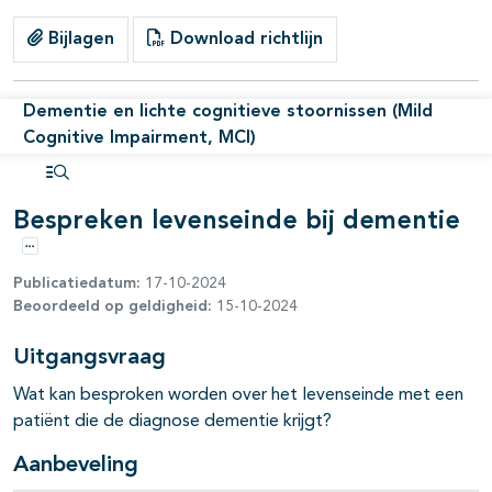
Bijlagen
Download richtlijn
pagina's open- en dichtklappen
Dementie en lichte cognitieve stoornissen (Mild
pagina's open- en dichtklappen
Cognitive Impairment, MCI)
Open inhoudsopgave
Bespreken levenseinde bij dementie
Opties
Publicatiedatum:
17-10-2024
Beoordeeld op geldigheid:
15-10-2024
Uitgangsvraag
Wat kan besproken worden over het levenseinde met een
patiënt die de diagnose dementie krijgt?
Aanbeveling
pagina's open- en dichtklappen