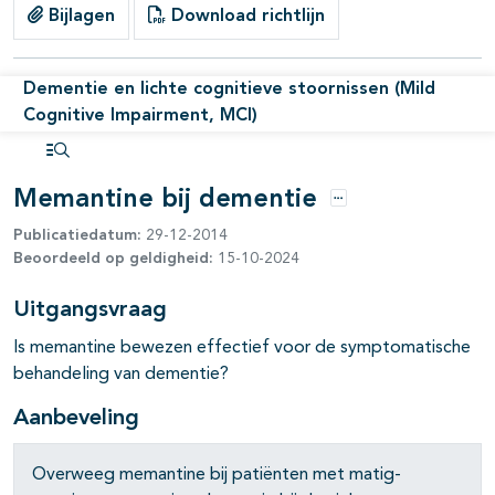
Bijlagen
Download richtlijn
pagina's open- en dichtklappen
Dementie en lichte cognitieve stoornissen (Mild
pagina's open- en dichtklappen
Cognitive Impairment, MCI)
Open inhoudsopgave
Memantine bij dementie
Opties
Publicatiedatum:
29-12-2014
Beoordeeld op geldigheid:
15-10-2024
pagina's open- en dichtklappen
Uitgangsvraag
pagina's open- en dichtklappen
Is memantine bewezen effectief voor de symptomatische
behandeling van dementie?
Aanbeveling
pagina's open- en dichtklappen
Overweeg memantine bij patiënten met matig-