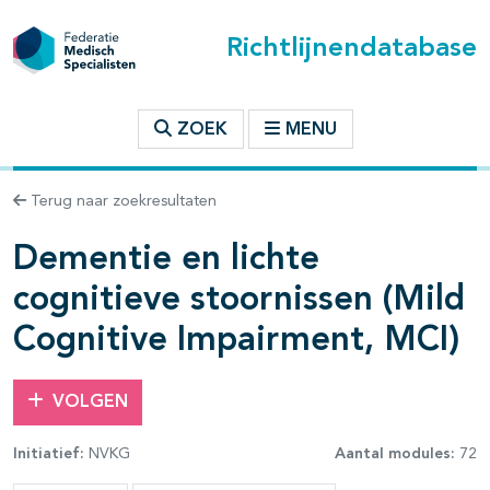
Richtlijnendatabase
t inhoudsopgave
ZOEK
MENU
n binnen deze richtlijn
Terug naar zoekresultaten
Dementie en lichte
les openklappen
cognitieve stoornissen (Mild
Cognitive Impairment, MCI)
VOLGEN
pagina's open- en dichtklappen
Initiatief:
NVKG
Aantal modules:
72
pagina's open- en dichtklappen