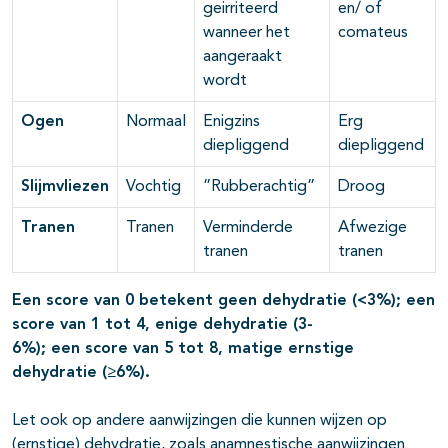
geirriteerd
en/ of
wanneer het
comateus
aangeraakt
wordt
Ogen
Normaal
Enigzins
Erg
diepliggend
diepliggend
Slijmvliezen
Vochtig
”Rubberachtig”
Droog
Tranen
Tranen
Verminderde
Afwezige
tranen
tranen
Een score van 0 betekent geen dehydratie (<3%); een
score van 1 tot 4, enige dehydratie (3-
6%); een score van 5 tot 8, matige ernstige
dehydratie (≥6%).
Let ook op andere aanwijzingen die kunnen wijzen op
(ernstige) dehydratie, zoals anamnestische aanwijzingen