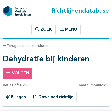
Richtlijnendatabase
t inhoudsopgave
ZOEK
MENU
n binnen deze richtlijn
Terug naar zoekresultaten
Dehydratie bij kinderen
VOLGEN
Initiatief:
NVK
Aantal modules:
7
Bijlagen
Download richtlijn