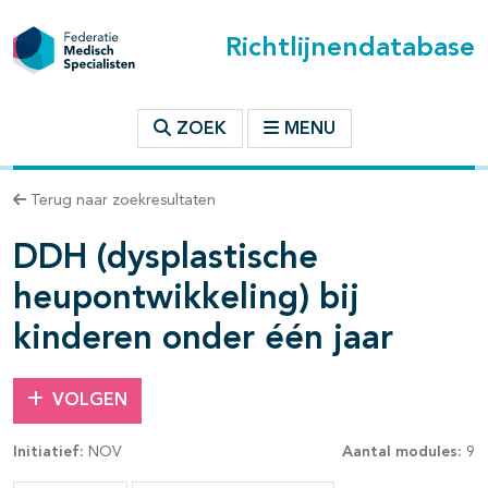
Richtlijnendatabase
t inhoudsopgave
ZOEK
MENU
n binnen deze richtlijn
Terug naar zoekresultaten
DDH (dysplastische
heupontwikkeling) bij
kinderen onder één jaar
VOLGEN
Initiatief:
NOV
Aantal modules:
9