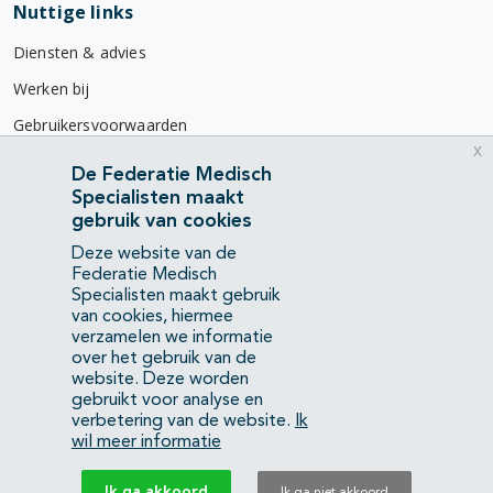
Nuttige links
Diensten & advies
Werken bij
Gebruikersvoorwaarden
x
Privacyverklaring
De Federatie Medisch
Specialisten maakt
Contact
gebruik van cookies
Mercatorlaan 1200
Deze website van de
3528 BL Utrecht
Federatie Medisch
Specialisten maakt gebruik
van cookies, hiermee
(088) 505 34 34
verzamelen we informatie
info@richtlijnendatabase.nl
over het gebruik van de
website. Deze worden
gebruikt voor analyse en
YouTube
LinkedIn
verbetering van de website.
Ik
wil meer informatie
KvK Federatie Medisch Specialisten:
40483480
Ik ga akkoord