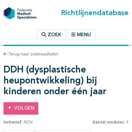
Richtlijnendatabase
t inhoudsopgave
ZOEK
MENU
n binnen deze richtlijn
Terug naar zoekresultaten
DDH (dysplastische
heupontwikkeling) bij
kinderen onder één jaar
VOLGEN
Initiatief:
NOV
Aantal modules:
9