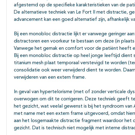
afgestemd op de specifieke karakteristieken van de pati
De alternatieve techniek van Le Fort II met distractie,
advancement kan een goed alternatief zijn, afhankelijk v
Bij een monobloc distractie lijkt er vanwege geringer aa
distractoren een voorkeur te bestaan om deze (in plaats 
Vanwege het gemak en comfort voor de patiënt heeft een 
Bij een monobloc distractie op heel jonge leeftijd die
titanium mesh plaat temporaal verstevigd te worden (ter 
consolidatie ook weer verwijderd dient te worden. Daar
verwijderen van een extern frame.
In geval van hypertelorisme (met of zonder verticale dys
overwogen om dit te corrigeren. Deze techniek geeft t
het gezicht, wat veelal gewenst is bij het syndroom van Ap
met name met een extern frame uitgevoerd, omdat hierm
aan het losgemaakte distractie fragment waardoor het c
gezicht. Dat is technisch niet mogelijk met interne distr