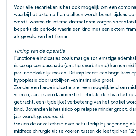
Voor alle technieken is het ook mogelijk om een combinat
waarbij het externe frame alleen wordt benut tijdens de 
wordt, waarna de interne distractoren zorgen voor stabili
beperkt de periode waarin een kind met een extern frame
als gevolg van het frame.
Timing van de operatie
Functionele indicaties zoals matige tot ernstige ademha
risico op corneaschade (ernstig exorbitisme) kunnen midfa
jaar) noodzakelijk maken. Dit impliceert een hoge kans 
hypoplasie door uitblijven van intrinsieke groei.
Zonder een harde indicatie is er een mogelijkheid om midfa
voeren, aangezien daarmee het orbitale deel van het gezi
gebracht, een (tijdelijke) verbetering van het profiel wo
kind, Bovendien is het risico op relapse minder groot, d
jaar wordt geopereerd.
Gezien de onzekerheid over het uiterlijk bij nagenoeg e
midface chirurgie uit te voeren tussen de leeftijd van 12