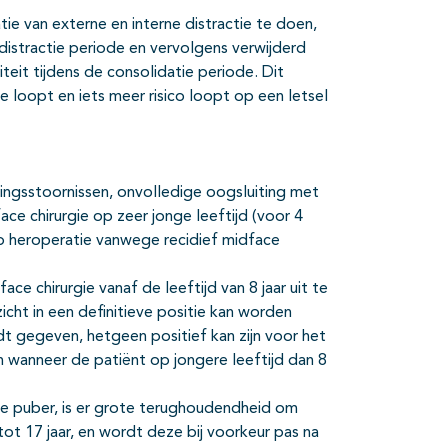
ie van externe en interne distractie te doen,
distractie periode en vervolgens verwijderd
teit tijdens de consolidatie periode. Dit
 loopt en iets meer risico loopt op een letsel
lingsstoornissen, onvolledige oogsluiting met
ce chirurgie op zeer jonge leeftijd (voor 4
op heroperatie vanwege recidief midface
ce chirurgie vanaf de leeftijd van 8 jaar uit te
cht in een definitieve positie kan worden
rdt gegeven, hetgeen positief kan zijn voor het
an wanneer de patiënt op jongere leeftijd dan 8
lke puber, is er grote terughoudendheid om
 tot 17 jaar, en wordt deze bij voorkeur pas na