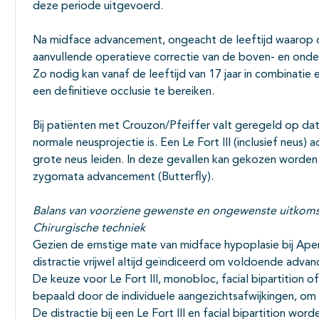
deze periode uitgevoerd.
Na midface advancement, ongeacht de leeftijd waarop d
aanvullende operatieve correctie van de boven- en onde
Zo nodig kan vanaf de leeftijd van 17 jaar in combinati
een definitieve occlusie te bereiken.
Bij patiënten met Crouzon/Pfeiffer valt geregeld op da
normale neusprojectie is. Een Le Fort III (inclusief neu
grote neus leiden. In deze gevallen kan gekozen worden v
zygomata advancement (Butterfly).
Balans van voorziene gewenste en ongewenste uitkom
Chirurgische techniek
Gezien de ernstige mate van midface hypoplasie bij Ape
distractie vrijwel altijd geïndiceerd om voldoende adva
De keuze voor Le Fort III, monobloc, facial bipartition
bepaald door de individuele aangezichtsafwijkingen, om
De distractie bij een Le Fort III en facial bipartition wo