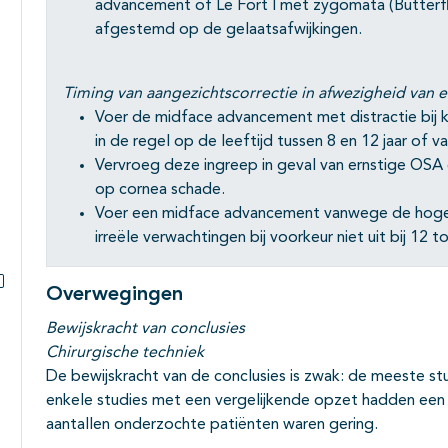
advancement of Le Fort I met zygomata (Butterfl
afgestemd op de gelaatsafwijkingen.
Timing van aangezichtscorrectie in afwezigheid van e
Voer de midface advancement met distractie bij 
in de regel op de leeftijd tussen 8 en 12 jaar of va
Vervroeg deze ingreep in geval van ernstige OSA
op cornea schade.
Voer een midface advancement vanwege de hoge
irreële verwachtingen bij voorkeur niet uit bij 12 to
Overwegingen
Subpagina's open- en dichtklappen
Bewijskracht van conclusies
Chirurgische techniek
De bewijskracht van de conclusies is zwak: de meeste st
enkele studies met een vergelijkende opzet hadden een e
aantallen onderzochte patiënten waren gering.