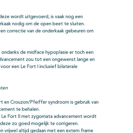
eze wordt uitgevoerd, is vaak nog een
rkaak nodig om de open beet te sluiten.
e een correctie van de onderkaak gebeuren om
t ondanks de midface hypoplasie er toch een
s) advancement zou tot een ongewenst lange en
oor een Le Fort I inclusief bilaterale
sten
rt en Crouzon/Pfeiffer syndroom is gebruik van
ncement te behalen.
 of Le Fort II met zygomata advancement wordt
 deze zo goed mogelijk te corrigeren.
rden vrijwel altijd gedaan met een extern frame