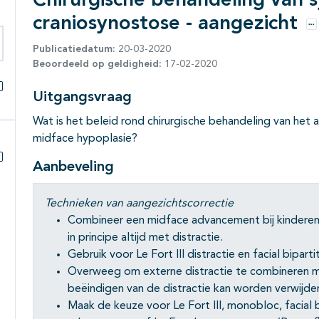
Chirurgische behandeling van 
craniosynostose - aangezicht
O
Publicatiedatum:
20-03-2020
eken binnen deze richtlijn
Beoordeeld op geldigheid:
17-02-2020
Uitgangsvraag
Alles openklappen
Wat is het beleid rond chirurgische behandeling van het
midface hypoplasie?
Aanbeveling
Subpagina's open- en dichtklappen
Technieken van aangezichtscorrectie
Combineer een midface advancement bij kindere
in principe altijd met distractie.
Gebruik voor Le Fort III distractie en facial bipart
Overweeg om externe distractie te combineren me
beëindigen van de distractie kan worden verwijde
Maak de keuze voor Le Fort III, monobloc, facial 