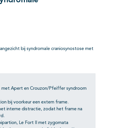
syndromale
pties
 aangezicht bij syndromale craniosynostose met
n met Apert en Crouzon/Pfeiffer syndroom
ition bij voorkeur een extern frame.
t interne distractie, zodat het frame na
rd.
bipartion, Le Fort II met zygomata