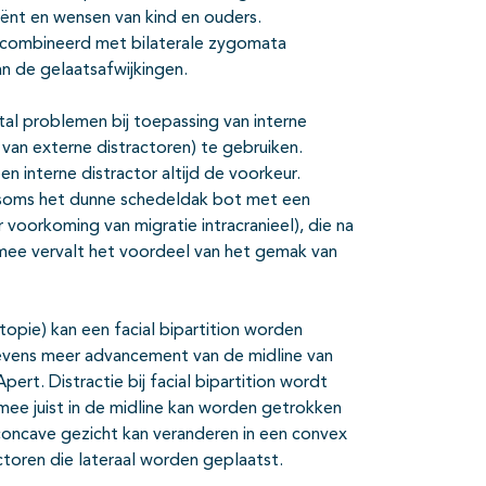
ënt en wensen van kind en ouders.
 gecombineerd met bilaterale zygomata
an de gelaatsafwijkingen.
ntal problemen bij toepassing van interne
van externe distractoren) te gebruiken.
interne distractor altijd de voorkeur.
nt soms het dunne schedeldak bot met een
voorkoming van migratie intracranieel), die na
mee vervalt het voordeel van het gemak van
topie) kan een facial bipartition worden
evens meer advancement van de midline van
ert. Distractie bij facial bipartition wordt
ee juist in de midline kan worden getrokken
oncave gezicht kan veranderen in een convex
actoren die lateraal worden geplaatst.