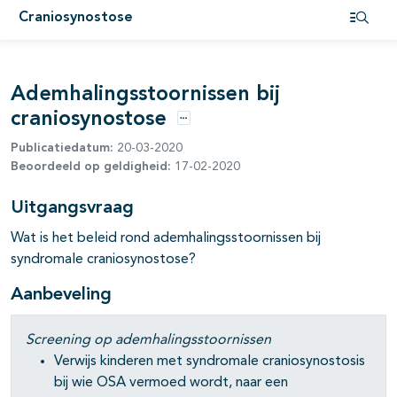
Craniosynostose
Open i
Ademhalingsstoornissen bij
craniosynostose
Opties
Publicatiedatum:
20-03-2020
Beoordeeld op geldigheid:
17-02-2020
Uitgangsvraag
Wat is het beleid rond ademhalingsstoornissen bij
syndromale craniosynostose?
pagina's open- en dichtklappen
Aanbeveling
Screening op ademhalingsstoornissen
Verwijs kinderen met syndromale craniosynostosis
bij wie OSA vermoed wordt, naar een