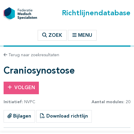
Richtlijnendatabase
t inhoudsopgave
ZOEK
MENU
n binnen deze richtlijn
Terug naar zoekresultaten
les openklappen
Craniosynostose
VOLGEN
pagina's open- en dichtklappen
Initiatief:
NVPC
Aantal modules:
20
Bijlagen
Download richtlijn