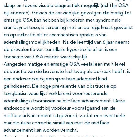
slaap en tevens visuele diagnostiek mogelijk (richtlijn OSA
bij kinderen). Gezien de aanzienlijke gevolgen die matig tot
ernstige OSA kan hebben bij kinderen met syndromale
craniosynostose, is screening met enige regelmaat gewenst
en op indicatie als er anamnestisch sprake is van
ademhalingsmoeilijkheden. Na de leeftijd van 6 jaar neemt
de prevalentie van tonsillaire hypertrofie af en is een
toename van OSA minder waarschijnlijk.
Aangezien matige en ernstige OSA veelal een multilevel
obstructie van de bovenste luchtweg als oorzaak heeft, is
een endoscopie bij een spontaan ademend kind
geïndiceerd. De hoge prevalentie van obstructie op
tongbasisniveau lijkt verklarend voor resterende
ademhalingsstoornissen na midface advancement. Deze
endoscopie wordt bij voorkeur voorafgaand aan de
midface advancement uitgevoerd, zodat een eventuele
mandibulaire correctie simultaan met de midface
advancement kan worden verricht.