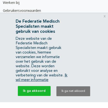
Werken bij
Gebruikersvoorwaarden
x
Privacyverklaring
De Federatie Medisch
Specialisten maakt
Contact
gebruik van cookies
Mercatorlaan 1200
Deze website van de
3528 BL Utrecht
Federatie Medisch
Specialisten maakt gebruik
van cookies, hiermee
(088) 505 34 34
verzamelen we informatie
info@richtlijnendatabase.nl
over het gebruik van de
website. Deze worden
gebruikt voor analyse en
YouTube
LinkedIn
verbetering van de website.
Ik
wil meer informatie
KvK Federatie Medisch Specialisten:
40483480
Ik ga akkoord
Ik ga niet akkoord
Privacyverklaring