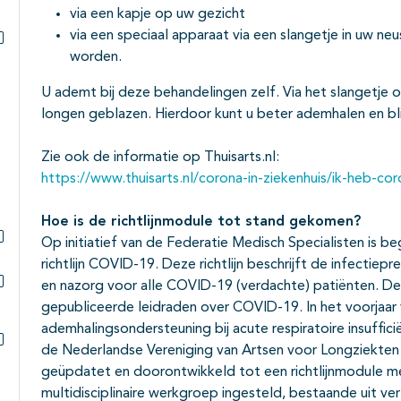
via een kapje op uw gezicht
Subpagina's open- en dichtklappen
via een speciaal apparaat via een slangetje in uw ne
worden.
Subpagina's open- en dichtklappen
U ademt bij deze behandelingen zelf. Via het slangetje o
longen geblazen. Hierdoor kunt u beter ademhalen en bli
Zie ook de informatie op Thuisarts.nl:
https://www.thuisarts.nl/corona-in-ziekenhuis/ik-heb-cor
Hoe is de richtlijnmodule tot stand gekomen?
Op initiatief van de Federatie Medisch Specialisten is b
Subpagina's open- en dichtklappen
richtlijn COVID-19. Deze richtlijn beschrijft de infectiep
en nazorg voor alle COVID-19 (verdachte) patiënten. Dez
Subpagina's open- en dichtklappen
gepubliceerde leidraden over COVID-19. In het voorjaar v
ademhalingsondersteuning bij acute respiratoire insuffici
de Nederlandse Vereniging van Artsen voor Longziekten 
Subpagina's open- en dichtklappen
geüpdatet en doorontwikkeld tot een richtlijnmodule me
multidisciplinaire werkgroep ingesteld, bestaande uit ve