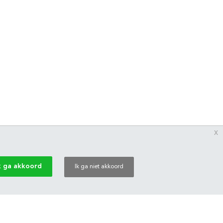
x
k ga akkoord
Ik ga niet akkoord