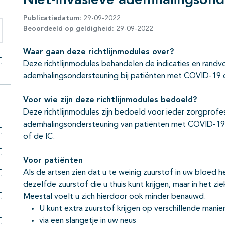
Niet-invasieve ademhalingsond
Publicatiedatum:
29-09-2022
Beoordeeld op geldigheid:
29-09-2022
eken binnen deze richtlijn
Waar gaan deze richtlijnmodules over?
Deze richtlijnmodules behandelen de indicaties en randv
Alles openklappen
ademhalingsondersteuning bij patiënten met COVID-19 o
Voor wie zijn deze richtlijnmodules bedoeld?
Deze richtlijnmodules zijn bedoeld voor ieder zorgprofess
ademhalingsondersteuning van patiënten met COVID-19
of de IC.
Subpagina's open- en dichtklappen
Voor patiënten
Subpagina's open- en dichtklappen
Als de artsen zien dat u te weinig zuurstof in uw bloed hee
dezelfde zuurstof die u thuis kunt krijgen, maar in het 
Subpagina's open- en dichtklappen
Meestal voelt u zich hierdoor ook minder benauwd.
Subpagina's open- en dichtklappen
U kunt extra zuurstof krijgen op verschillende manie
via een slangetje in uw neus