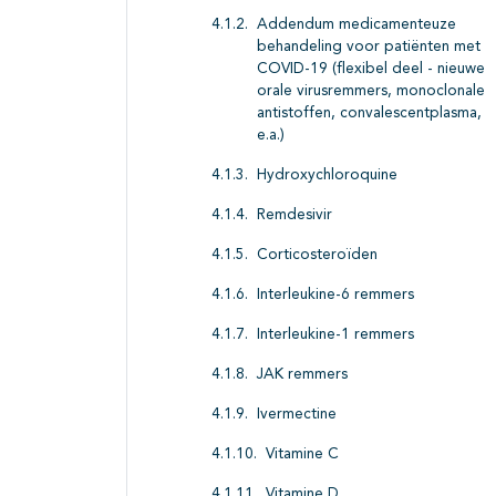
Addendum medicamenteuze
behandeling voor patiënten met
COVID-19 (flexibel deel - nieuwe
orale virusremmers, monoclonale
antistoffen, convalescentplasma,
e.a.)
Hydroxychloroquine
Remdesivir
Corticosteroïden
Interleukine-6 remmers
Interleukine-1 remmers
JAK remmers
Ivermectine
Vitamine C
Vitamine D