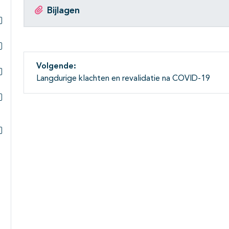
Bijlagen
Subpagina's open- en dichtklappen
Subpagina's open- en dichtklappen
Volgende:
Langdurige klachten en revalidatie na COVID-19
Subpagina's open- en dichtklappen
Subpagina's open- en dichtklappen
Subpagina's open- en dichtklappen