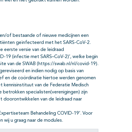
 wel en niet gebruikt kunnen worden.
k en/of bestaande of nieuwe medicijnen een
patiënten geïnfecteerd met het SARS-CoV-2.
 eerste versie van de leidraad
-19 (infectie met SARS–CoV-2)’, welke begin
te van de SWAB (https://swab.nl/nl/covid-19).
ereviseerd en indien nodig op basis van
tief en de coördinatie hiertoe werden genomen
kennisinstituut van de Federatie Medisch
betrokken specialisten(verenigingen) zijn
t doorontwikkelen van de leidraad naar
‘Expertiseteam Behandeling COVID-19’. Voor
en wij u graag naar de modules.