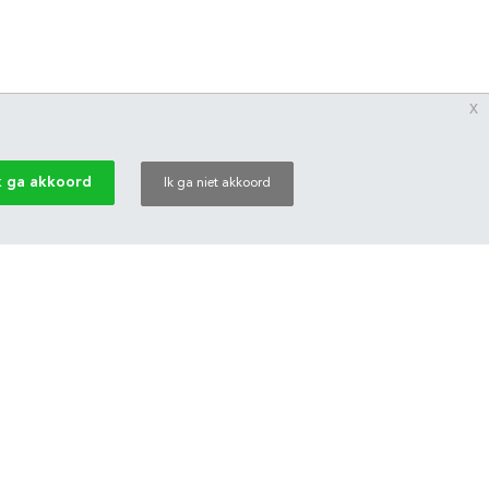
x
k ga akkoord
Ik ga niet akkoord