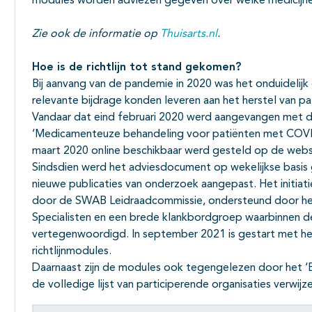
modules worden adviezen gegeven over welke medicijnen
Zie ook de informatie op
Thuisarts.nl
.
Hoe is de richtlijn tot stand gekomen?
Bij aanvang van de pandemie in 2020 was het onduidelij
relevante bijdrage konden leveren aan het herstel van 
Vandaar dat eind februari 2020 werd aangevangen met de
‘Medicamenteuze behandeling voor patiënten met COVID
maart 2020 online beschikbaar werd gesteld op de websi
Sindsdien werd het adviesdocument op wekelijkse basis g
nieuwe publicaties van onderzoek aangepast. Het initia
door de SWAB Leidraadcommissie, ondersteund door het 
Specialisten en een brede klankbordgroep waarbinnen de 
vertegenwoordigd. In september 2021 is gestart met he
richtlijnmodules.
Daarnaast zijn de modules ook tegengelezen door het 
de volledige lijst van participerende organisaties verwijz