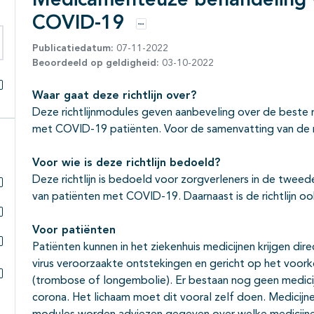
Medicamenteuze behandeling 
COVID-19
Opties
Publicatiedatum:
07-11-2022
eken binnen deze richtlijn
Beoordeeld op geldigheid:
03-10-2022
Waar gaat deze richtlijn over?
Alles openklappen
Deze richtlijnmodules geven aanbeveling over de best
met COVID-19 patiënten. Voor de samenvatting van de ri
Voor wie is deze richtlijn bedoeld?
Deze richtlijn is bedoeld voor zorgverleners in de tweede
van patiënten met COVID-19. Daarnaast is de richtlijn oo
Subpagina's open- en dichtklappen
Subpagina's open- en dichtklappen
Voor patiënten
Patiënten kunnen in het ziekenhuis medicijnen krijgen dir
Subpagina's open- en dichtklappen
virus veroorzaakte ontstekingen en gericht op het voor
(trombose of longembolie). Er bestaan nog geen medici
Subpagina's open- en dichtklappen
corona. Het lichaam moet dit vooral zelf doen. Medicijne