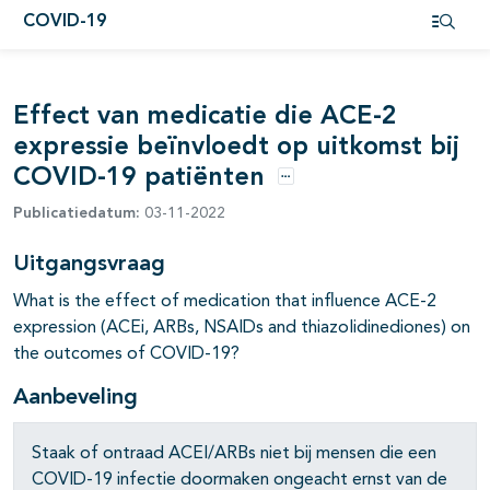
COVID-19
pagina's open- en dichtklappen
Open i
pagina's open- en dichtklappen
Effect van medicatie die ACE-2
pagina's open- en dichtklappen
expressie beïnvloedt op uitkomst bij
COVID-19 patiënten
pagina's open- en dichtklappen
Opties
Publicatiedatum:
03-11-2022
pagina's open- en dichtklappen
Uitgangsvraag
What is the effect of medication that influence ACE-2
expression (ACEi, ARBs, NSAIDs and thiazolidinediones) on
the outcomes of COVID-19?
Aanbeveling
Staak of ontraad ACEI/ARBs niet bij mensen die een
COVID-19 infectie doormaken ongeacht ernst van de