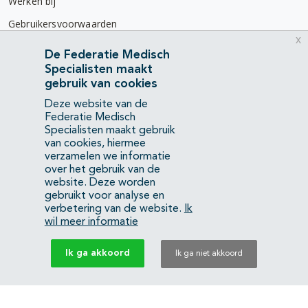
Werken bij
Gebruikersvoorwaarden
x
Privacyverklaring
De Federatie Medisch
Specialisten maakt
Contact
gebruik van cookies
Mercatorlaan 1200
Deze website van de
3528 BL Utrecht
Federatie Medisch
Specialisten maakt gebruik
van cookies, hiermee
(088) 505 34 34
verzamelen we informatie
info@richtlijnendatabase.nl
over het gebruik van de
website. Deze worden
gebruikt voor analyse en
YouTube
LinkedIn
verbetering van de website.
Ik
wil meer informatie
KvK Federatie Medisch Specialisten:
40483480
Ik ga akkoord
Ik ga niet akkoord
Privacyverklaring
Back to top