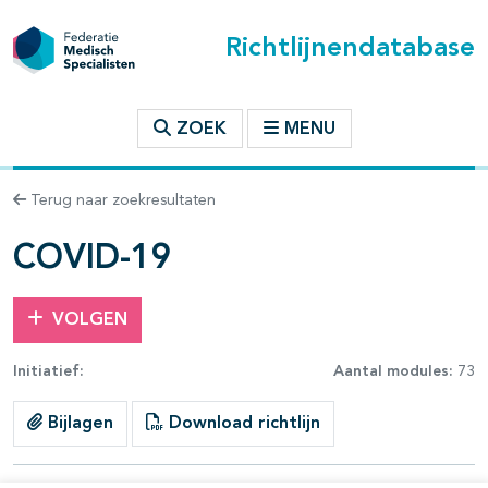
Richtlijnendatabase
t inhoudsopgave
ZOEK
MENU
n binnen deze richtlijn
Terug naar zoekresultaten
les openklappen
COVID-19
VOLGEN
Initiatief:
Aantal modules:
73
pagina's open- en dichtklappen
Bijlagen
Download richtlijn
pagina's open- en dichtklappen
pagina's open- en dichtklappen