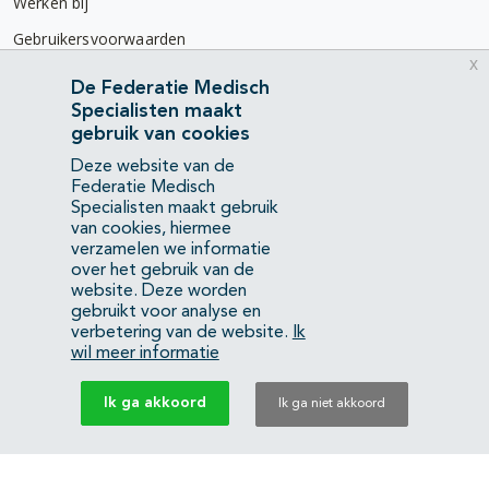
Werken bij
Gebruikersvoorwaarden
x
Privacyverklaring
De Federatie Medisch
Specialisten maakt
Contact
gebruik van cookies
Mercatorlaan 1200
Deze website van de
3528 BL Utrecht
Federatie Medisch
Specialisten maakt gebruik
van cookies, hiermee
(088) 505 34 34
verzamelen we informatie
info@richtlijnendatabase.nl
over het gebruik van de
website. Deze worden
gebruikt voor analyse en
YouTube
LinkedIn
verbetering van de website.
Ik
wil meer informatie
KvK Federatie Medisch Specialisten:
40483480
Ik ga akkoord
Ik ga niet akkoord
Privacyverklaring
Back to top