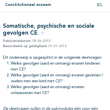
Constitutioneel eczeem
Open i
pagina's open- en dichtklappen
pagina's open- en dichtklappen
Somatische, psychische en sociale
gevolgen CE
Opties
pagina's open- en dichtklappen
Publicatiedatum:
09-06-2015
Beoordeeld op geldigheid:
01-01-2014
pagina's open- en dichtklappen
Dit onderwerp is opgesplitst in de volgende deelvragen:
Welke gevolgen (aard en omvang) ervaren kinderen
pagina's open- en dichtklappen
met CE?
Welke gevolgen (aard en omvang) ervaren gezinnen /
pagina's open- en dichtklappen
ouders met een kind met CE?
Welke gevolgen (aard en omvang) ervaren
volwassenen met CE?
De deelvragen zullen in de submodules één voor één