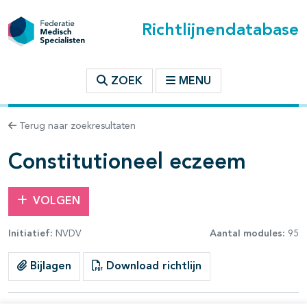
Richtlijnendatabase
t inhoudsopgave
ZOEK
MENU
n binnen deze richtlijn
Terug naar zoekresultaten
les openklappen
Constitutioneel eczeem
VOLGEN
Initiatief:
NVDV
Aantal modules:
95
pagina's open- en dichtklappen
Bijlagen
Download richtlijn
pagina's open- en dichtklappen
pagina's open- en dichtklappen