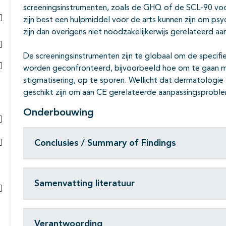
screeningsinstrumenten, zoals de GHQ of de SCL-90 vo
zijn best een hulpmiddel voor de arts kunnen zijn om ps
Subpagina's open- en dichtklappen
zijn dan overigens niet noodzakelijkerwijs gerelateerd aa
De screeningsinstrumenten zijn te globaal om de spec
Subpagina's open- en dichtklappen
worden geconfronteerd, bijvoorbeeld hoe om te gaan me
Subpagina's open- en dichtklappen
stigmatisering, op te sporen. Wellicht dat dermatologie 
geschikt zijn om aan CE gerelateerde aanpassingsproble
Onderbouwing
Subpagina's open- en dichtklappen
Conclusies / Summary of Findings
Subpagina's open- en dichtklappen
Samenvatting literatuur
Subpagina's open- en dichtklappen
Verantwoording