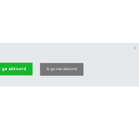
x
k ga akkoord
Ik ga niet akkoord