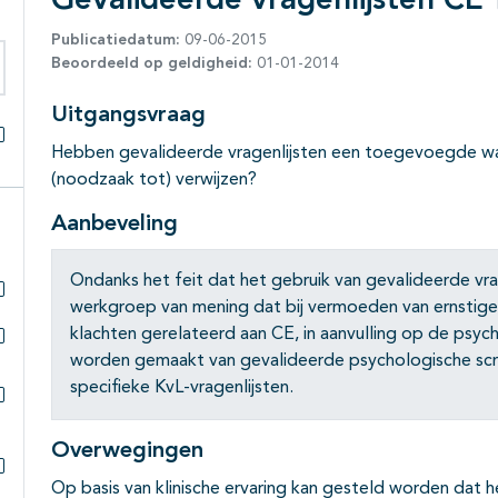
Gevalideerde vragenlijsten CE
Publicatiedatum:
09-06-2015
Beoordeeld op geldigheid:
01-01-2014
eken binnen deze richtlijn
Uitgangsvraag
Hebben gevalideerde vragenlijsten een toegevoegde waa
Alles openklappen
(noodzaak tot) verwijzen?
Aanbeveling
Ondanks het feit dat het gebruik van gevalideerde vra
werkgroep van mening dat bij vermoeden van ernstige
Subpagina's open- en dichtklappen
klachten gerelateerd aan CE, in aanvulling op de psyc
worden gemaakt van gevalideerde psychologische scr
Subpagina's open- en dichtklappen
specifieke KvL-vragenlijsten.
Subpagina's open- en dichtklappen
Overwegingen
Op basis van klinische ervaring kan gesteld worden dat 
Subpagina's open- en dichtklappen