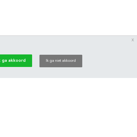
x
k ga akkoord
Ik ga niet akkoord