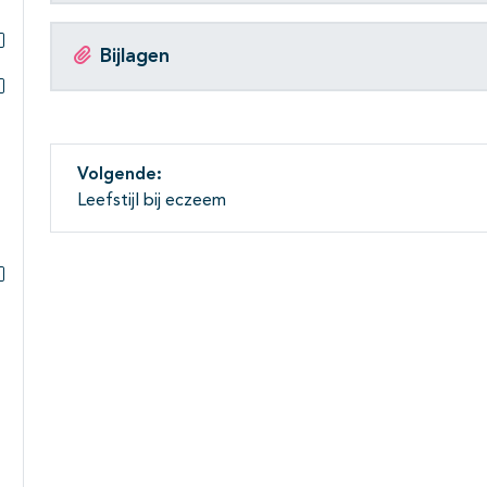
Bijlagen
Subpagina's open- en dichtklappen
Subpagina's open- en dichtklappen
Volgende:
Leefstijl bij eczeem
Subpagina's open- en dichtklappen