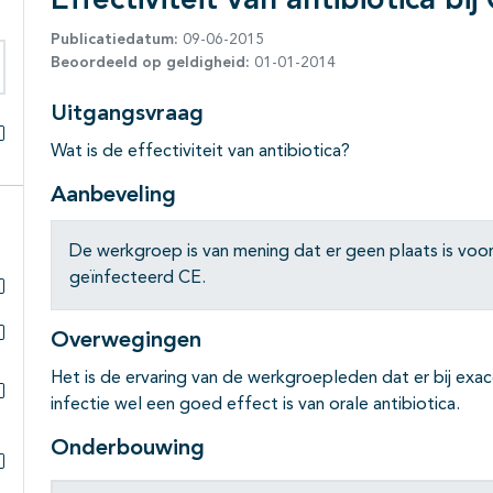
Effectiviteit van antibiotica bij
Publicatiedatum:
09-06-2015
Beoordeeld op geldigheid:
01-01-2014
eken binnen deze richtlijn
Uitgangsvraag
Wat is de effectiviteit van antibiotica?
Alles openklappen
Aanbeveling
De werkgroep is van mening dat er geen plaats is voor or
geïnfecteerd CE.
Subpagina's open- en dichtklappen
Overwegingen
Subpagina's open- en dichtklappen
Het is de ervaring van de werkgroepleden dat er bij exa
infectie wel een goed effect is van orale antibiotica.
Subpagina's open- en dichtklappen
Onderbouwing
Subpagina's open- en dichtklappen