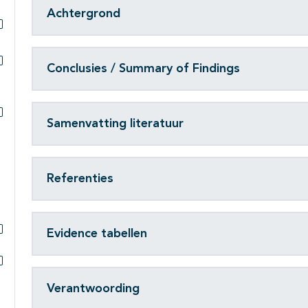
Achtergrond
Subpagina's open- en dichtklappen
Conclusies / Summary of Findings
Subpagina's open- en dichtklappen
Samenvatting literatuur
Subpagina's open- en dichtklappen
Referenties
Evidence tabellen
Subpagina's open- en dichtklappen
Subpagina's open- en dichtklappen
Verantwoording