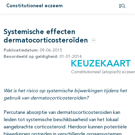
Constitutioneel eczeem
Open i
Systemische effecten
dermatocorticosteroïden
Opties
Publicatiedatum:
09-06-2015
Beoordeeld op geldigheid:
01-01-2014
Constitutioneel (atopisch) eczee
pagina's open- en dichtklappen
Wat is het risico op systemische bijwerkingen tijdens het
gebruik van dermatocorticosteroïden?
Percutane absorptie van dermatocorticosteroïden kan
leiden tot systemische beschikbaarheid van het lokaal
aangebrachte corticosteroïd. Hierdoor kunnen potentiële
bijwerkingen optreden in verschillende orgaansystemen