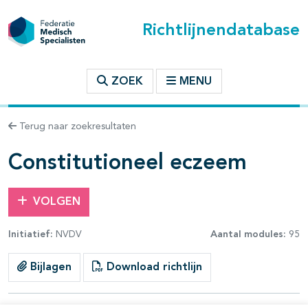
Richtlijnendatabase
t inhoudsopgave
ZOEK
MENU
n binnen deze richtlijn
Terug naar zoekresultaten
les openklappen
Constitutioneel eczeem
VOLGEN
Initiatief:
NVDV
Aantal modules:
95
pagina's open- en dichtklappen
Bijlagen
Download richtlijn
pagina's open- en dichtklappen