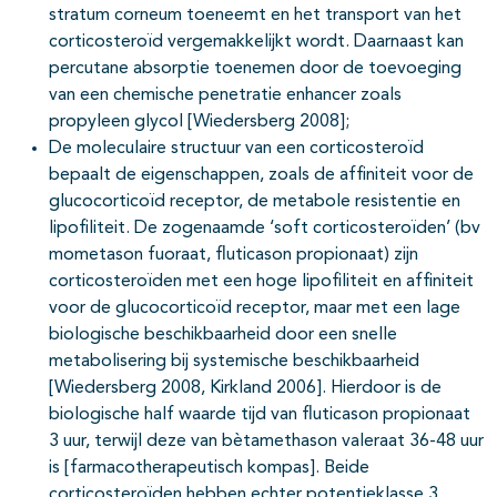
stratum corneum toeneemt en het transport van het
corticosteroïd vergemakkelijkt wordt. Daarnaast kan
percutane absorptie toenemen door de toevoeging
van een chemische penetratie enhancer zoals
propyleen glycol [Wiedersberg 2008];
De moleculaire structuur van een corticosteroïd
bepaalt de eigenschappen, zoals de affiniteit voor de
glucocorticoïd receptor, de metabole resistentie en
lipofiliteit. De zogenaamde ‘soft corticosteroïden’ (bv
mometason fuoraat, fluticason propionaat) zijn
corticosteroïden met een hoge lipofiliteit en affiniteit
voor de glucocorticoïd receptor, maar met een lage
biologische beschikbaarheid door een snelle
metabolisering bij systemische beschikbaarheid
[Wiedersberg 2008, Kirkland 2006]. Hierdoor is de
biologische half waarde tijd van fluticason propionaat
3 uur, terwijl deze van bètamethason valeraat 36-48 uur
is [farmacotherapeutisch kompas]. Beide
corticosteroïden hebben echter potentieklasse 3.