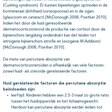
(Cushing syndroom). Er kunnen bijwerkingen optreden in de
botmineraal dichtheid (osteoporose) en in de ogen
(glaucoom en cataract) [McDonough 2008, Poetker 2010].
Indien het door de huid geresorbeerde
dermatocorticosteroïd de productie van cortisol door de
bijnierschors langdurig onderdrukt kan dat leiden tot
pagina's open- en dichtklappen
iatrogene bijnierschors atrofie en (exogene M.Addison)
[McDonough 2008, Poetker 2010].
De mate van percutane absorptie van
pagina's open- en dichtklappen
dermatocorticosteroïden is afhankelijk van vele factoren:
zowel huid- als steroïde gerelateerde factoren.
pagina's open- en dichtklappen
Huid gerelateerde factoren die percutane absorptie
beïnvloeden zijn:
pagina's open- en dichtklappen
leeftijd: Kinderen hebben een 2.5-3 maal zo grote ratio
tussen het huidoppervlak en het lichaamsgewicht.
pagina's open- en dichtklappen
Hierdoor kan percutane absorptie eerder leiden tot