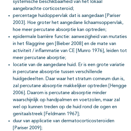
systemische beschikbaarheid van het lokaal
pagina's open- en dichtklappen
aangebrachte corticosteroïd;
percentage huidoppervlak dat is aangedaan [Pariser
2003]. Hoe groter het aangedane lichaamsoppervlak,
pagina's open- en dichtklappen
hoe meer percutane absorptie kan optreden;
epidermale barrière functie: aanwezigheid van mutaties
pagina's open- en dichtklappen
in het filaggrine gen [Bieber 2008] en de mate van
activiteit / inflammatie van CE [Munro 1976], leiden tot
meer percutane aborptie;
locatie van de aangedane huid. Er is een grote variatie
in percutane absorptie tussen verschillende
huidgedeelten. Daar waar het stratum corneum dun is,
zal percutane absorptie makkelijker optreden [Hengge
pagina's open- en dichtklappen
2006]. Daarom is percutane absorptie minder
waarschijnlijk op handpalmen en voetzolen, maar zal
wel op kunnen treden op de huid rond de ogen en
genitaalstreek [Feldmann 1967];
duur van applicatie van dermatocorticosteroïden
[Pariser 2009];