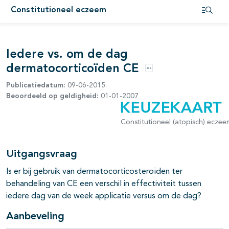
Constitutioneel eczeem
Open i
Iedere vs. om de dag
dermatocorticoïden CE
Opties
Publicatiedatum:
09-06-2015
Beoordeeld op geldigheid:
01-01-2007
Constitutioneel (atopisch) eczee
pagina's open- en dichtklappen
Uitgangsvraag
Is er bij gebruik van dermatocorticosteroïden ter
behandeling van CE een verschil in effectiviteit tussen
iedere dag van de week applicatie versus om de dag?
Aanbeveling