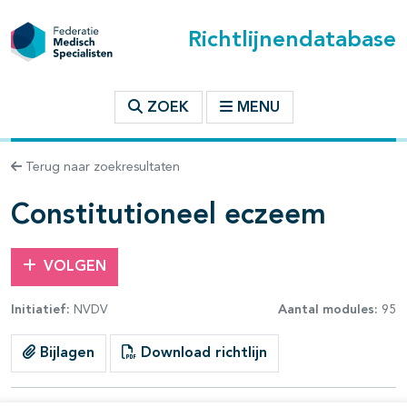
Richtlijnendatabase
t inhoudsopgave
ZOEK
MENU
n binnen deze richtlijn
Terug naar zoekresultaten
les openklappen
Constitutioneel eczeem
VOLGEN
Initiatief:
NVDV
Aantal modules:
95
pagina's open- en dichtklappen
Bijlagen
Download richtlijn
pagina's open- en dichtklappen