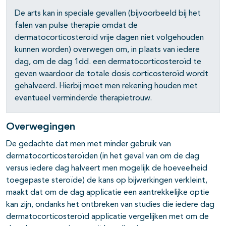
De arts kan in speciale gevallen (bijvoorbeeld bij het
falen van pulse therapie omdat de
pagina's open- en dichtklappen
dermatocorticosteroïd vrije dagen niet volgehouden
kunnen worden) overwegen om, in plaats van iedere
dag, om de dag 1dd. een dermatocorticosteroïd te
geven waardoor de totale dosis corticosteroïd wordt
pagina's open- en dichtklappen
gehalveerd. Hierbij moet men rekening houden met
eventueel verminderde therapietrouw.
pagina's open- en dichtklappen
Overwegingen
pagina's open- en dichtklappen
De gedachte dat men met minder gebruik van
pagina's open- en dichtklappen
dermatocorticosteroïden (in het geval van om de dag
versus iedere dag halveert men mogelijk de hoeveelheid
pagina's open- en dichtklappen
toegepaste steroïde) de kans op bijwerkingen verkleint,
maakt dat om de dag applicatie een aantrekkelijke optie
kan zijn, ondanks het ontbreken van studies die iedere dag
dermatocorticosteroïd applicatie vergelijken met om de
pagina's open- en dichtklappen