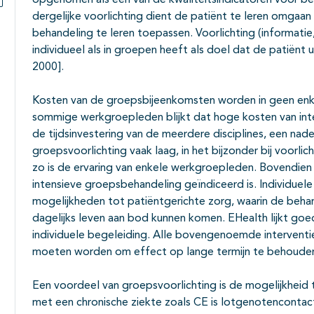
opgenomen als een van de kwaliteitsindicatoren voor be
dergelijke voorlichting dient de patiënt te leren omgaa
Subpagina's open- en dichtklappen
behandeling te leren toepassen. Voorlichting (informatie,
individueel als in groepen heeft als doel dat de patiënt u
2000].
Kosten van de groepsbijeenkomsten worden in geen enke
sommige werkgroepleden blijkt dat hoge kosten van int
de tijdsinvestering van de meerdere disciplines, een nade
groepsvoorlichting vaak laag, in het bijzonder bij voorl
zo is de ervaring van enkele werkgroepleden. Bovendien 
intensieve groepsbehandeling geïndiceerd is. Individuele
mogelijkheden tot patiëntgerichte zorg, waarin de beh
dagelijks leven aan bod kunnen komen. EHealth lijkt go
individuele begeleiding. Alle bovengenoemde interventie
moeten worden om effect op lange termijn te behoude
Een voordeel van groepsvoorlichting is de mogelijkheid
met een chronische ziekte zoals CE is lotgenotencontact