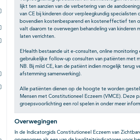
lijkt ten aanzien van de verbetering van de aandoening
van CE bij kinderen door verpleegkundig specialisten 
Subpagina's open- en dichtklappen
bovendien kostenbesparend en kosteneffectief ten o
valt daarom te overwegen behandeling van kinderen m
Subpagina's open- en dichtklappen
laten verrichten.
Subpagina's open- en dichtklappen
EHealth bestaande uit e-consulten, online monitoring
gebruikelijke follow-up consulten van patiënten met m
NB. Bij mild CE, kan de patiënt indien mogelijk terug 
afstemming samenwerking).
Subpagina's open- en dichtklappen
Alle patiënten dienen op de hoogte te worden gestel
Subpagina's open- en dichtklappen
Mensen met Constitutioneel Eczeem (VMCE). Deze pat
groepsvoorlichting een rol spelen in onder meer info
Overwegingen
In de Indicatorgids Constitutioneel Eczeem van Zichtbar