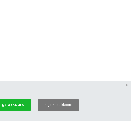
x
k ga akkoord
Ik ga niet akkoord