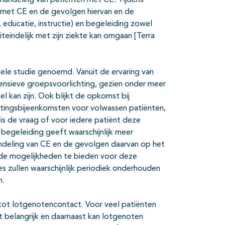
handeling van patiënten met CE. Tijdens
n met CE en de gevolgen hiervan en de
 educatie, instructie) en begeleiding zowel
iteindelijk met zijn ziekte kan omgaan [Terra
le studie genoemd. Vanuit de ervaring van
ensieve groepsvoorlichting, gezien onder meer
el kan zijn. Ook blijkt de opkomst bij
ichtingsbijeenkomsten voor volwassen patiënten,
is de vraag of voor iedere patiënt deze
 begeleiding geeft waarschijnlijk meer
andeling van CE en de gevolgen daarvan op het
ede mogelijkheden te bieden voor deze
s zullen waarschijnlijk periodiek onderhouden
n.
 tot lotgenotencontact. Voor veel patiënten
 belangrijk en daarnaast kan lotgenoten