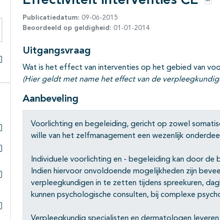
Effectiviteit interventies CE
Opti
Publicatiedatum:
09-06-2015
Beoordeeld op geldigheid:
01-01-2014
eken binnen deze richtlijn
Uitgangsvraag
Wat is het effect van interventies op het gebied van voo
Alles openklappen
(Hier geldt met name het effect van de verpleegkundige
Aanbeveling
Voorlichting en begeleiding, gericht op zowel somatis
wille van het zelfmanagement een wezenlijk onderdee
Subpagina's open- en dichtklappen
Individuele voorlichting en - begeleiding kan door d
Subpagina's open- en dichtklappen
Indien hiervoor onvoldoende mogelijkheden zijn beve
verpleegkundigen in te zetten tijdens spreekuren, dag
Subpagina's open- en dichtklappen
kunnen psychologische consulten, bij complexe psycho
Subpagina's open- en dichtklappen
Verpleegkundig specialisten en dermatologen leveren 