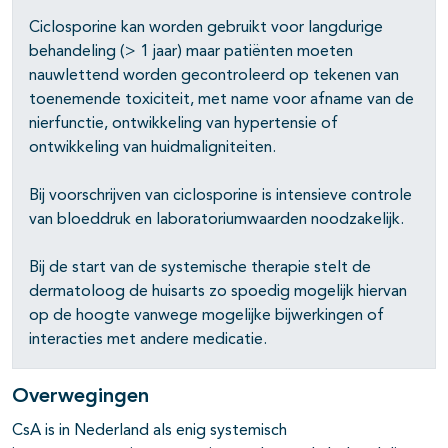
pagina's open- en dichtklappen
Ciclosporine kan worden gebruikt voor langdurige
behandeling (> 1 jaar) maar patiënten moeten
pagina's open- en dichtklappen
nauwlettend worden gecontroleerd op tekenen van
toenemende toxiciteit, met name voor afname van de
nierfunctie, ontwikkeling van hypertensie of
pagina's open- en dichtklappen
ontwikkeling van huidmaligniteiten.
pagina's open- en dichtklappen
Bij voorschrijven van ciclosporine is intensieve controle
van bloeddruk en laboratoriumwaarden noodzakelijk.
Bij de start van de systemische therapie stelt de
dermatoloog de huisarts zo spoedig mogelijk hiervan
op de hoogte vanwege mogelijke bijwerkingen of
interacties met andere medicatie.
pagina's open- en dichtklappen
Overwegingen
CsA is in Nederland als enig systemisch