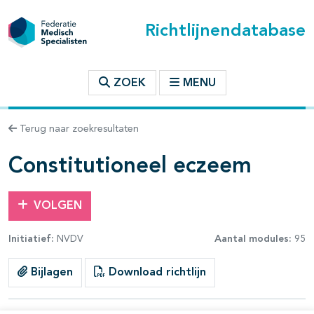
Richtlijnendatabase
t inhoudsopgave
ZOEK
MENU
n binnen deze richtlijn
Terug naar zoekresultaten
les openklappen
Constitutioneel eczeem
VOLGEN
Initiatief:
NVDV
Aantal modules:
95
pagina's open- en dichtklappen
Bijlagen
Download richtlijn
pagina's open- en dichtklappen
pagina's open- en dichtklappen