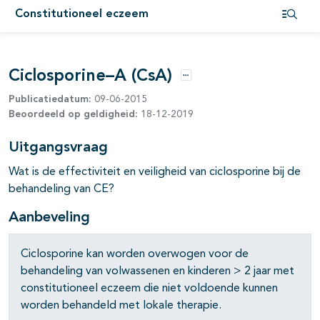
Constitutioneel eczeem
Open i
Ciclosporine–A (CsA)
Opties
Publicatiedatum:
09-06-2015
Beoordeeld op geldigheid:
18-12-2019
Uitgangsvraag
Wat is de effectiviteit en veiligheid van ciclosporine bij de
behandeling van CE?
Aanbeveling
Ciclosporine kan worden overwogen voor de
pagina's open- en dichtklappen
behandeling van volwassenen en kinderen > 2 jaar met
constitutioneel eczeem die niet voldoende kunnen
pagina's open- en dichtklappen
worden behandeld met lokale therapie.