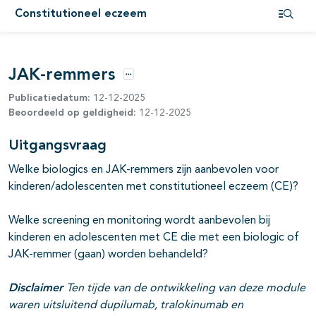
Constitutioneel eczeem
Open i
pagina's open- en dichtklappen
pagina's open- en dichtklappen
JAK-remmers
Opties
Publicatiedatum:
12-12-2025
Beoordeeld op geldigheid:
12-12-2025
Uitgangsvraag
Welke biologics en JAK-remmers zijn aanbevolen voor
pagina's open- en dichtklappen
kinderen/adolescenten met constitutioneel eczeem (CE)?
pagina's open- en dichtklappen
Welke screening en monitoring wordt aanbevolen bij
kinderen en adolescenten met CE die met een biologic of
JAK-remmer (gaan) worden behandeld?
pagina's open- en dichtklappen
Disclaimer
Ten tijde van de ontwikkeling van deze module
pagina's open- en dichtklappen
waren uitsluitend dupilumab, tralokinumab en