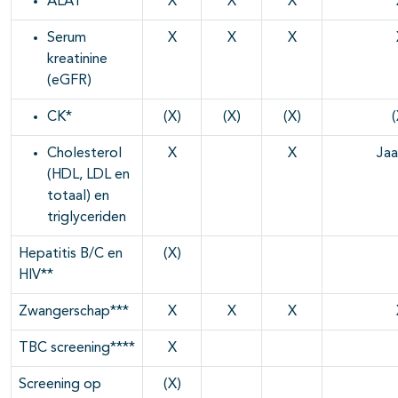
ALAT
X
X
X
Serum
X
X
X
kreatinine
(eGFR)
CK*
(X)
(X)
(X)
(
Cholesterol
X
X
Jaar
(HDL, LDL en
totaal) en
triglyceriden
Hepatitis B/C en
(X)
HIV**
Zwangerschap***
X
X
X
TBC screening****
X
Screening op
(X)