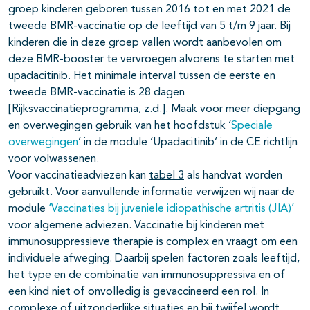
groep kinderen geboren tussen 2016 tot en met 2021 de
tweede BMR-vaccinatie op de leeftijd van 5 t/m 9 jaar. Bij
kinderen die in deze groep vallen wordt aanbevolen om
deze BMR-booster te vervroegen alvorens te starten met
upadacitinib. Het minimale interval tussen de eerste en
tweede BMR-vaccinatie is 28 dagen
[Rijksvaccinatieprogramma, z.d.]. Maak voor meer diepgang
en overwegingen gebruik van het hoofdstuk ‘
Speciale
overwegingen
’ in de module ‘Upadacitinib’ in de CE richtlijn
voor volwassenen.
Voor vaccinatieadviezen kan
tabel 3
als handvat worden
gebruikt. Voor aanvullende informatie verwijzen wij naar de
module
‘Vaccinaties bij juveniele idiopathische artritis (JIA)’
voor algemene adviezen. Vaccinatie bij kinderen met
immunosuppressieve therapie is complex en vraagt om een
individuele afweging. Daarbij spelen factoren zoals leeftijd,
het type en de combinatie van immunosuppressiva en of
een kind niet of onvolledig is gevaccineerd een rol. In
complexe of uitzonderlijke situaties en bij twijfel wordt