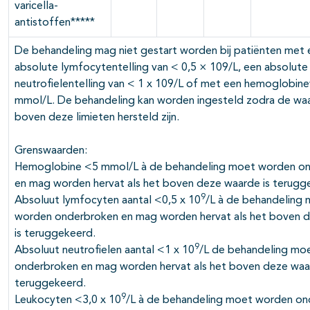
varicella-
antistoffen*****
De behandeling mag niet gestart worden bij patiënten met 
absolute lymfocytentelling van < 0,5 × 109/L, een absolute
neutrofielentelling van < 1 x 109/L of met een hemoglobin
mmol/L. De behandeling kan worden ingesteld zodra de wa
boven deze limieten hersteld zijn.
Grenswaarden:
Hemoglobine <5 mmol/L à de behandeling moet worden o
en mag worden hervat als het boven deze waarde is terugg
9
Absoluut lymfocyten aantal <0,5 x 10
/L à de behandeling
worden onderbroken en mag worden hervat als het boven 
is teruggekeerd.
9
Absoluut neutrofielen aantal <1 x 10
/L de behandeling mo
onderbroken en mag worden hervat als het boven deze waar
teruggekeerd.
9
Leukocyten <3,0 x 10
/L à de behandeling moet worden o