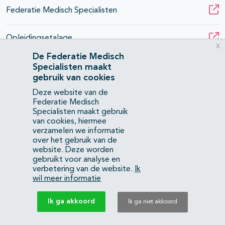
Federatie Medisch Specialisten
Opleidingsetalage
x
De Federatie Medisch
Medische vervolgopleidingen
Specialisten maakt
gebruik van cookies
Deze website van de
TOKIO Optimum Project
Federatie Medisch
Specialisten maakt gebruik
van cookies, hiermee
Over de Federatie
verzamelen we informatie
over het gebruik van de
Wat is de Federatie?
website. Deze worden
Wat doet de Federatie?
gebruikt voor analyse en
verbetering van de website.
Ik
wil meer informatie
Nuttige links
Diensten & advies
Ik ga akkoord
Ik ga niet akkoord
Werken bij