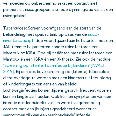
vermoeden op onbeschermd seksueel contact met
partners uit risicogroepen, alsmede bij immigratie vanuit een
risicogebied.
Tuberculose:
Screen voorafgaand aan de start van de
behandeling met upadacitinib op basis van de
risico-
inventarisatielijst
: doe voorafgaand aan het starten met een
JAK-remmer bij patiënten zonder risicofactoren een
Mantoux of IGRA. Doe bij patiënten met risicofactoren een
Mantoux én een IGRA én een X-thorax. Zie ook de module
'
Screening op latente Tbc-infectie bij kinderen’ [NVALT,
2019].
Bij een positieve screening op (latente) tuberculose
dient overlegd te worden met een kinderarts-infectioloog
of kinderlongarts ten aanzien van beleid.
Luchtweginfecties komen tijdens gebruik frequent voor en
kunnen langer aanhouden. Ook kunnen symptomen van een
infectie minder duidelijk zijn, en wordt laagdrempelig
contact met een (huis)arts geadviseerd wanneer er
symptomen zijn van een (aanhoudende) infectie.