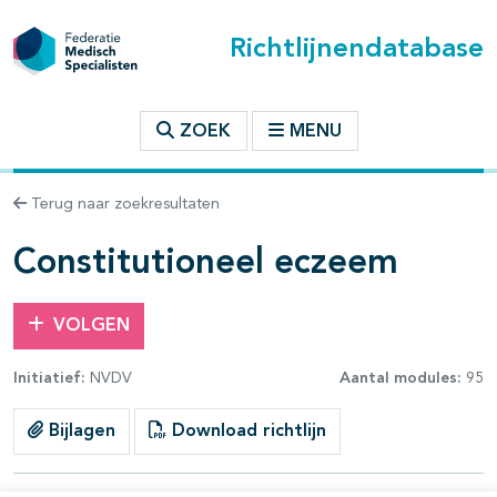
Richtlijnendatabase
t inhoudsopgave
ZOEK
MENU
n binnen deze richtlijn
Terug naar zoekresultaten
les openklappen
Constitutioneel eczeem
VOLGEN
Initiatief:
NVDV
Aantal modules:
95
pagina's open- en dichtklappen
Bijlagen
Download richtlijn
pagina's open- en dichtklappen
pagina's open- en dichtklappen