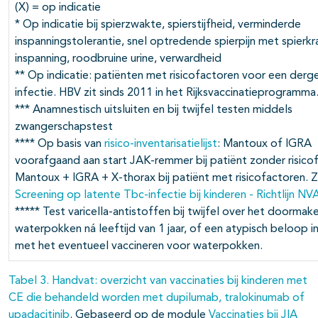
(X) = op indicatie
* Op indicatie bij spierzwakte, spierstijfheid, verminderde
inspanningstolerantie, snel optredende spierpijn met spierk
inspanning, roodbruine urine, verwardheid
** Op indicatie: patiënten met risicofactoren voor een derge
infectie. HBV zit sinds 2011 in het Rijksvaccinatieprogramma
*** Anamnestisch uitsluiten en bij twijfel testen middels
zwangerschapstest
**** Op basis van
risico-inventarisatielijst
: Mantoux of IGRA
voorafgaand aan start JAK-remmer bij patiënt zonder risico
Mantoux + IGRA + X-thorax bij patiënt met risicofactoren. Z
Screening op latente Tbc-infectie bij kinderen - Richtlijn NV
***** Test varicella-antistoffen bij twijfel over het doormak
waterpokken ná leeftijd van 1 jaar, of een atypisch beloop i
met het eventueel vaccineren voor waterpokken.
Tabel 3. Handvat: overzicht van vaccinaties bij kinderen met
CE die behandeld worden met dupilumab, tralokinumab of
upadacitinib
. Gebaseerd op de module
Vaccinaties bij JIA