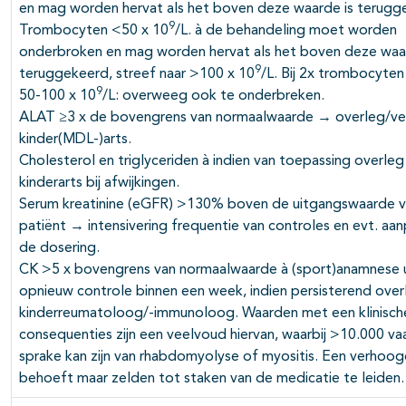
en mag worden hervat als het boven deze waarde is terugg
9
Trombocyten <50 x 10
/L. à de behandeling moet worden
onderbroken en mag worden hervat als het boven deze waar
9
teruggekeerd, streef naar >100 x 10
/L. Bij 2x trombocyten
9
50-100 x 10
/L: overweeg ook te onderbreken.
ALAT ≥3 x de bovengrens van normaalwaarde → overleg/ve
kinder(MDL-)arts.
Cholesterol en triglyceriden à indien van toepassing overle
kinderarts bij afwijkingen.
Serum kreatinine (eGFR) >130% boven de uitgangswaarde 
patiënt → intensivering frequentie van controles en evt. aan
de dosering.
CK >5 x bovengrens van normaalwaarde à (sport)anamnese u
opnieuw controle binnen een week, indien persisterend ove
kinderreumatoloog/-immunoloog. Waarden met een klinisch
consequenties zijn een veelvoud hiervan, waarbij >10.000 va
sprake kan zijn van rhabdomyolyse of myositis. Een verhoo
behoeft maar zelden tot staken van de medicatie te leiden.