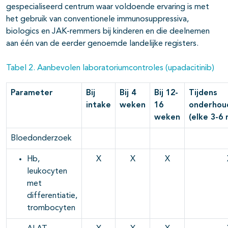
gespecialiseerd centrum waar voldoende ervaring is met
het gebruik van conventionele immunosuppressiva,
biologics en JAK-remmers bij kinderen en die deelnemen
aan één van de eerder genoemde landelijke registers.
Tabel 2. Aanbevolen laboratoriumcontroles (upadacitinib)
Parameter
Bij
Bij 4
Bij 12-
Tijdens
intake
weken
16
onderhou
weken
(elke 3-6
Bloedonderzoek
Hb,
X
X
X
leukocyten
met
differentiatie,
trombocyten