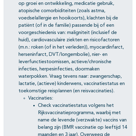
op groei en ontwikkeling, medicatie gebruik,
atopische comorbiditeiten (zoals astma,
voedselallergie en hooikoorts), klachten bij de
patiënt (of in de familie) passende bij of een
voorgeschiedenis van: maligniteit (inclusief de
huid), cardiovasculaire ziekten en risicofactoren
(m.n.: roken (of in het verleden)), myocardinfarct,
herseninfarct, DVT/longembolie), nier- en
leverfunctiestoornissen, actieve/chronische
infecties, herpesinfecties, doormaken
waterpokken. Vraag tevens naar: zwangerschap,
lactatie, (actieve) kinderwens, vaccinatiestatus en
toekomstige reisplannen (en reisvaccinaties).
Vaccinaties:
Check vaccinatiestatus volgens het
Rijksvaccinatieprogramma, waarbij met
name de levende (verzwakte) vaccins van
belang zijn (BMR vaccinatie op leeftijd 14
maanden en 3 jaar). Overweeg de