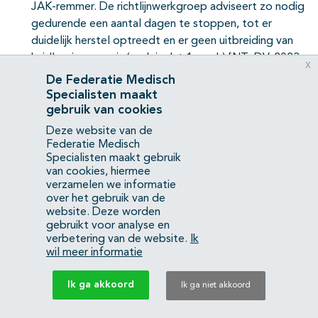
JAK-remmer. De richtlijnwerkgroep adviseert zo nodig
gedurende een aantal dagen te stoppen, tot er
duidelijk herstel optreedt en er geen uitbreiding van
huidlaesies meer is (vaak is dat 1 week).[NTvDV. 2023
x
Jan] Bij patiënten met frequent recidiverende herpes
De Federatie Medisch
simplex infecties kan een onderhoudsbehandeling met
Specialisten maakt
valaciclovir overwogen worden.
gebruik van cookies
Deze website van de
Maligniteit
:
Federatie Medisch
Er zijn onvoldoende gegevens in de CE-populatie om
Specialisten maakt gebruik
van cookies, hiermee
specifieke uitspraken te doen over het risico op
verzamelen we informatie
maligniteiten als gevolg van behandeling met een JAK-
over het gebruik van de
remmer. Hoewel gegevens uit fase 3 klinische onderzoeken
website. Deze worden
naar systemische behandelingen voor CE geen signalen
gebruikt voor analyse en
verbetering van de website.
Ik
laten zien van verhoogde incidentie hebben deze studies
wil meer informatie
onvoldoende follow-up tijd en zijn ze niet geschikt om
veranderingen in de incidentie van kanker op te sporen.
Ik ga akkoord
Ik ga niet akkoord
[Adam et al., 2023] Het risico op maligniteiten, waaronder
lymfoom, is bij patiënten met reumatoïde artritis die met