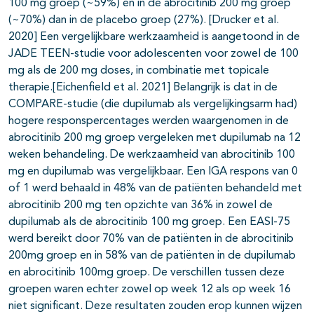
100 mg groep (~59%) en in de abrocitinib 200 mg groep
(~70%) dan in de placebo groep (27%). [Drucker et al.
2020] Een vergelijkbare werkzaamheid is aangetoond in de
JADE TEEN-studie voor adolescenten voor zowel de 100
mg als de 200 mg doses, in combinatie met topicale
therapie.[Eichenfield et al. 2021] Belangrijk is dat in de
COMPARE-studie (die dupilumab als vergelijkingsarm had)
hogere responspercentages werden waargenomen in de
abrocitinib 200 mg groep vergeleken met dupilumab na 12
weken behandeling. De werkzaamheid van abrocitinib 100
mg en dupilumab was vergelijkbaar. Een IGA respons van 0
of 1 werd behaald in 48% van de patiënten behandeld met
abrocitinib 200 mg ten opzichte van 36% in zowel de
dupilumab als de abrocitinib 100 mg groep. Een EASI-75
werd bereikt door 70% van de patiënten in de abrocitinib
200mg groep en in 58% van de patiënten in de dupilumab
en abrocitinib 100mg groep. De verschillen tussen deze
groepen waren echter zowel op week 12 als op week 16
niet significant. Deze resultaten zouden erop kunnen wijzen