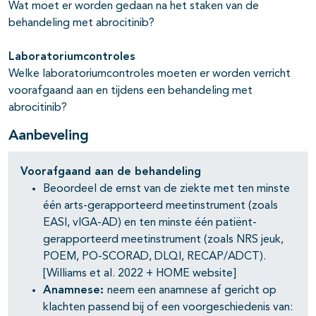
Wat moet er worden gedaan na het staken van de
pagina's open- en dichtklappen
behandeling met abrocitinib?
pagina's open- en dichtklappen
Laboratoriumcontroles
Welke laboratoriumcontroles moeten er worden verricht
pagina's open- en dichtklappen
voorafgaand aan en tijdens een behandeling met
abrocitinib?
pagina's open- en dichtklappen
Aanbeveling
pagina's open- en dichtklappen
Voorafgaand aan de behandeling
Beoordeel de ernst van de ziekte met ten minste
één arts-gerapporteerd meetinstrument (zoals
EASI, vIGA-AD) en ten minste één patiënt-
gerapporteerd meetinstrument (zoals NRS jeuk,
POEM, PO-SCORAD, DLQI, RECAP/ADCT).
[Williams et al. 2022 + HOME website]
pagina's open- en dichtklappen
Anamnese:
neem een anamnese af gericht op
klachten passend bij of een voorgeschiedenis van: