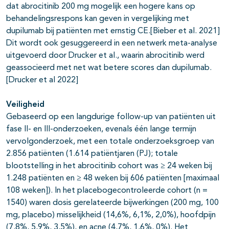
dat abrocitinib 200 mg mogelijk een hogere kans op
behandelingsrespons kan geven in vergelijking met
dupilumab bij patiënten met ernstig CE.[Bieber et al. 2021]
Dit wordt ook gesuggereerd in een netwerk meta-analyse
uitgevoerd door Drucker et al., waarin abrocitinib werd
geassocieerd met net wat betere scores dan dupilumab.
[Drucker et al 2022]
Veiligheid
Gebaseerd op een langdurige follow-up van patiënten uit
fase II- en III-onderzoeken, evenals één lange termijn
vervolgonderzoek, met een totale onderzoeksgroep van
2.856 patiënten (1.614 patiëntjaren (PJ); totale
blootstelling in het abrocitinib cohort was ≥ 24 weken bij
1.248 patiënten en ≥ 48 weken bij 606 patiënten [maximaal
108 weken]). In het placebogecontroleerde cohort (n =
1540) waren dosis gerelateerde bijwerkingen (200 mg, 100
mg, placebo) misselijkheid (14,6%, 6,1%, 2,0%), hoofdpijn
(7,8%, 5,9%, 3,5%), en acne (4,7%, 1,6%, 0%). Het