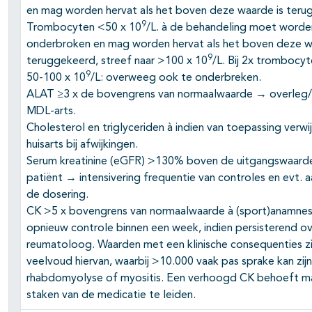
en mag worden hervat als het boven deze waarde is teru
9
Trombocyten <50 x 10
/L. à de behandeling moet worde
onderbroken en mag worden hervat als het boven deze w
9
teruggekeerd, streef naar >100 x 10
/L. Bij 2x trombocy
9
50-100 x 10
/L: overweeg ook te onderbreken.
ALAT ≥3 x de bovengrens van normaalwaarde → overleg/
MDL-arts.
Cholesterol en triglyceriden à indien van toepassing verwi
huisarts bij afwijkingen.
Serum kreatinine (eGFR) >130% boven de uitgangswaard
patiënt → intensivering frequentie van controles en evt. 
de dosering.
CK >5 x bovengrens van normaalwaarde à (sport)anamnes
opnieuw controle binnen een week, indien persisterend o
reumatoloog. Waarden met een klinische consequenties zi
veelvoud hiervan, waarbij >10.000 vaak pas sprake kan zijn
rhabdomyolyse of myositis. Een verhoogd CK behoeft ma
staken van de medicatie te leiden.