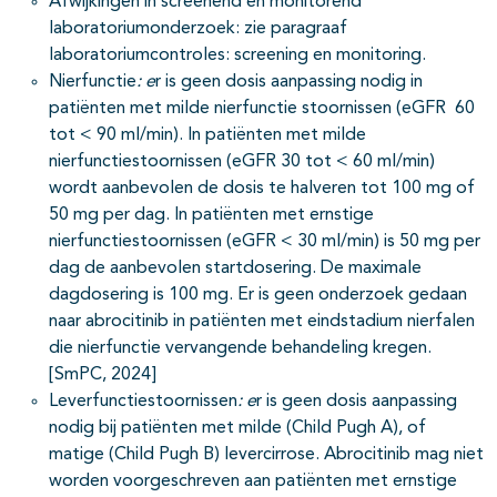
Afwijkingen in screenend en monitorend
laboratoriumonderzoek: zie paragraaf
laboratoriumcontroles: screening en monitoring.
Nierfunctie
: e
r is geen dosis aanpassing nodig in
patiënten met milde nierfunctie stoornissen (eGFR 60
tot < 90 ml/min). In patiënten met milde
nierfunctiestoornissen (eGFR 30 tot < 60 ml/min)
wordt aanbevolen de dosis te halveren tot 100 mg of
50 mg per dag. In patiënten met ernstige
nierfunctiestoornissen (eGFR < 30 ml/min) is 50 mg per
dag de aanbevolen startdosering. De maximale
dagdosering is 100 mg. Er is geen onderzoek gedaan
naar abrocitinib in patiënten met eindstadium nierfalen
die nierfunctie vervangende behandeling kregen.
[SmPC, 2024]
Leverfunctiestoornissen
: e
r is geen dosis aanpassing
nodig bij patiënten met milde (Child Pugh A), of
matige (Child Pugh B) levercirrose. Abrocitinib mag niet
worden voorgeschreven aan patiënten met ernstige