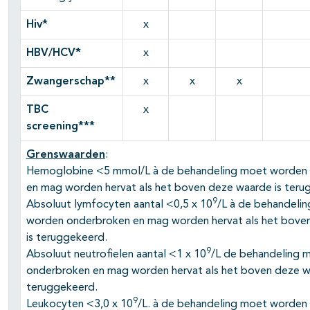
Hiv*
x
HBV/HCV*
x
Zwangerschap**
x
x
x
TBC
x
screening***
Grenswaarden
:
Hemoglobine <5 mmol/L à de behandeling moet worden
en mag worden hervat als het boven deze waarde is teru
9
Absoluut lymfocyten aantal <0,5 x 10
/L à de behandeli
worden onderbroken en mag worden hervat als het bove
is teruggekeerd.
9
Absoluut neutrofielen aantal <1 x 10
/L de behandeling 
onderbroken en mag worden hervat als het boven deze w
teruggekeerd.
9
Leukocyten <3,0 x 10
/L. à de behandeling moet worden