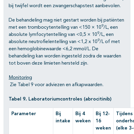
bij twijfel wordt een zwangerschapstest aanbevolen.
De behandeling mag niet gestart worden bij patiënten
9
met een trombocytentelling van <150 × 10
/L, een
9
absolute lymfocytentelling van <0,5 × 10
/L, een
9
absolute neutrofielentelling van <1,2 x 10
/L of met
een hemoglobinewaarde <6,2 mmol/L. De
behandeling kan worden ingesteld zodra de waarden
tot boven deze limieten hersteld zijn.
Monitoring
Zie Tabel 9 voor adviezen en afkapwaarden.
Tabel 9. Laboratoriumcontroles (abrocitinib)
Parameter
Bij
Bij 4
Bij 12-
Tijdens
intake
weken
16
onderh
weken
(elke 3