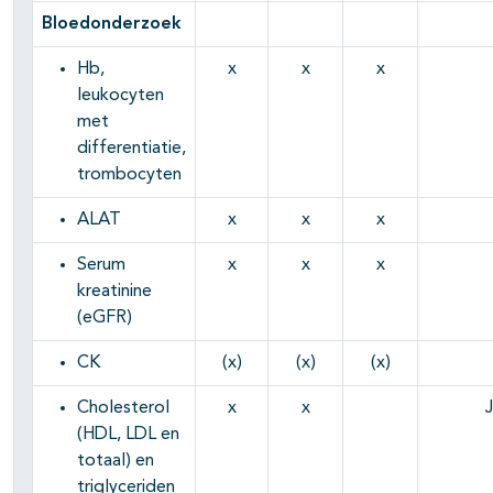
Bloedonderzoek
Hb,
x
x
x
leukocyten
met
differentiatie,
trombocyten
ALAT
x
x
x
Serum
x
x
x
kreatinine
(eGFR)
CK
(x)
(x)
(x)
Cholesterol
x
x
J
(HDL, LDL en
totaal) en
triglyceriden