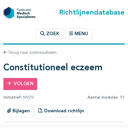
Richtlijnendatabase
t inhoudsopgave
ZOEK
MENU
n binnen deze richtlijn
Terug naar zoekresultaten
les openklappen
Constitutioneel eczeem
VOLGEN
Initiatief:
NVDV
Aantal modules:
95
pagina's open- en dichtklappen
Bijlagen
Download richtlijn
pagina's open- en dichtklappen
pagina's open- en dichtklappen