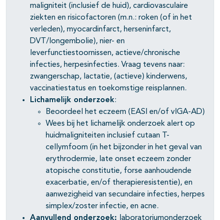
maligniteit (inclusief de huid), cardiovasculaire
ziekten en risicofactoren (m.n.: roken (of in het
verleden), myocardinfarct, herseninfarct,
DVT/longembolie), nier- en
leverfunctiestoornissen, actieve/chronische
infecties, herpesinfecties. Vraag tevens naar:
zwangerschap, lactatie, (actieve) kinderwens,
vaccinatiestatus en toekomstige reisplannen.
Lichamelijk onderzoek
:
Beoordeel het eczeem (EASI en/of vIGA-AD)
Wees bij het lichamelijk onderzoek alert op
huidmaligniteiten inclusief cutaan T-
cellymfoom (in het bijzonder in het geval van
erythrodermie, late onset eczeem zonder
atopische constitutie, forse aanhoudende
exacerbatie, en/of therapieresistentie), en
aanwezigheid van secundaire infecties, herpes
simplex/zoster infectie, en acne.
Aanvullend onderzoek:
laboratoriumonderzoek