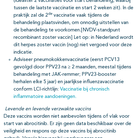
(idealiter 2 vaccinaties voor start behandeling, waarbij
tussen de laatste vaccinatie en start 2 weken zit). In de
de
praktijk zal de 2
vaccinatie vaak tijdens de
behandeling plaatsvinden, om onnodig uitstellen van
de behandeling te voorkomen.[NVDV-standpunt
recombinant zoster vaccin] Let op: in Nederland wordt
dit herpes zoster vaccin (nog) niet vergoed voor deze
indicatie.
Adviseer pneumokokkenvaccinatie (eerst PCV13
gevolgd door PPV23 na ≥ 2 maanden, meestal tijdens
behandeling met JAK-remmer; PPV23-booster
herhalen elke 5 jaar) en jaarlijkse influenzavaccinatie
conform LCI-richtlijn:
Vaccinatie bij chronisch
inflammatoire aandoeningen.
Levende en levende verzwakte vaccins
Deze vaccins worden niet aanbevolen tijdens of vlak voor
start van abrocitinib. Er zijn geen data beschikbaar over de
veiligheid en respons op deze vaccins bij abrocitinib