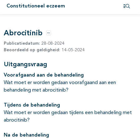
Constitutioneel eczeem
Open i
pagina's open- en dichtklappen
Abrocitinib
Opties
Publicatiedatum:
28-08-2024
Beoordeeld op geldigheid:
14-05-2024
Uitgangsvraag
pagina's open- en dichtklappen
Voorafgaand aan de behandeling
pagina's open- en dichtklappen
Wat moet er worden gedaan voorafgaand aan een
behandeling met abrocitinib?
Tijdens de behandeling
Wat moet er worden gedaan tijdens een behandeling met
abrocitinib?
Na de behandeling