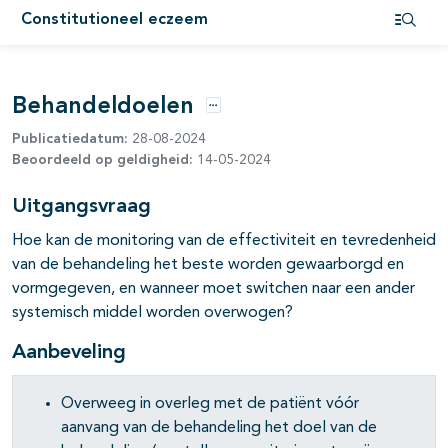
Constitutioneel eczeem
Open i
pagina's open- en dichtklappen
Behandeldoelen
Opties
Publicatiedatum:
28-08-2024
Beoordeeld op geldigheid:
14-05-2024
Uitgangsvraag
pagina's open- en dichtklappen
Hoe kan de monitoring van de effectiviteit en tevredenheid
pagina's open- en dichtklappen
van de behandeling het beste worden gewaarborgd en
vormgegeven, en wanneer moet switchen naar een ander
systemisch middel worden overwogen?
Aanbeveling
pagina's open- en dichtklappen
Overweeg in overleg met de patiënt vóór
pagina's open- en dichtklappen
aanvang van de behandeling het doel van de