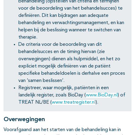
pagina's open- en dichtklappen
behandeling (opstellen van criteria en termijnen
voor de beoordeling van het behandelsucces) te
definiëren. Dit kan bijdragen aan adequate
behandeling en verwachtingsmanagement, en kan
pagina's open- en dichtklappen
helpen bij de beslissing wanneer te switchen van
pagina's open- en dichtklappen
therapie.
De criteria voor de beoordeling van dit
behandelsucces en de timing hiervan (zie
overwegingen) dienen als hulpmiddel, en het zo
expliciet mogelijk definiëren van de patiënt
specifieke behandeldoelen is derhalve een proces
van ‘samen beslissen’.
Registreer, waar mogelijk, patiënten in een
pagina's open- en dichtklappen
landelijk register, zoals BioDay (
www.BioDay.nl
) of
TREAT NL/BE (
www.treatregister.nl
).
Overwegingen
Voorafgaand aan het starten van de behandeling kan in