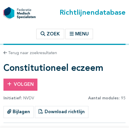
Richtlijnendatabase
t inhoudsopgave
ZOEK
MENU
n binnen deze richtlijn
Terug naar zoekresultaten
les openklappen
Constitutioneel eczeem
VOLGEN
Initiatief:
NVDV
Aantal modules:
95
pagina's open- en dichtklappen
Bijlagen
Download richtlijn
pagina's open- en dichtklappen
pagina's open- en dichtklappen