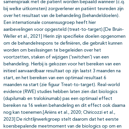
samenspraak met de patiënt worden bepaald wanneer (c.q.
bij welke uitkomsten) zorgverlener en patiënt tevreden zijn
over het resultaat van de behandeling (behandeldoelen).
Een internationale consensusgroep heeft hier
aanbevelingen voor opgesteld (treat-to-target).[De Bruin-
Weller et al., 2021] Hierin zijn specifieke doelen opgenomen
om de behandelrespons te definiëren, die gebruikt kunnen
worden om beslissingen te begeleiden over het
voortzetten, staken of wijzigen (‘switchen’) van een
behandeling. Hierbij is gekozen voor het bereiken van een
initieel aanvaardbaar resultaat op zijn laatst 3 maanden na
start, en het bereiken van een optimaal resultaat 6
maanden na start (zie figuur Treat-to-target). Real-world
evidence (RWE) studies hebben laten zien dat biologics
(dupilumab en tralokinumab) pas een optimaal effect
bereiken na 16 weken behandeling en dit effect ook daarna
nog kan toenemen.[Ariëns et al., 2020; Chiricozzi et al.,
2023] De richtlijnwerkgroep stelt daarom dat het eerste
koersbepalende meetmoment van de biologics op om en