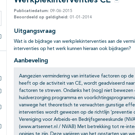
Werkplekinterventies CE
Opties
Publicatiedatum:
09-06-2015
Beoordeeld op geldigheid:
01-01-2014
eken binnen deze richtlijn
Uitgangsvraag
Wat is de bijdrage van werkplekinterventies aan de verm
Alles openklappen
interventies op het werk kunnen hieraan ook bijdragen?
Aanbeveling
Aangezien vermindering van irritatieve factoren op de
heeft op de activiteit van CE, wordt geadviseerd naar 
Subpagina's open- en dichtklappen
factoren te streven. Ondanks het (nog) niet bewezen
huidverzorging programma en voorlichtingsprogramma
Subpagina's open- en dichtklappen
vanwege het theoretisch te verwachten gunstige effe
interventies wordt gewezen op de richtlijn ‘preventi
Subpagina's open- en dichtklappen
Vereniging voor Arbeids-en Bedrijfsgeneeskunde (NV
(www.artsennet.nl / NVAB) Met betrekking tot re-integr
Subpagina's open- en dichtklappen
opinies te zijn. Deze variëren van het opstarten van we