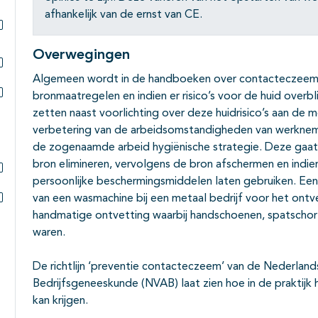
afhankelijk van de ernst van CE.
Subpagina's open- en dichtklappen
Overwegingen
Algemeen wordt in de handboeken over contacteczeem g
Subpagina's open- en dichtklappen
bronmaatregelen en indien er risico’s voor de huid overb
Subpagina's open- en dichtklappen
zetten naast voorlichting over deze huidrisico’s aan de m
verbetering van de arbeidsomstandigheden van werkneme
de zogenaamde arbeid hygiënische strategie. Deze gaat 
bron elimineren, vervolgens de bron afschermen en indie
persoonlijke beschermingsmiddelen laten gebruiken. Een
Subpagina's open- en dichtklappen
van een wasmachine bij een metaal bedrijf voor het ontv
Subpagina's open- en dichtklappen
handmatige ontvetting waarbij handschoenen, spatschort, 
waren.
De richtlijn ‘preventie contacteczeem’ van de Nederland
Bedrijfsgeneeskunde (NVAB) laat zien hoe in de praktijk 
kan krijgen.