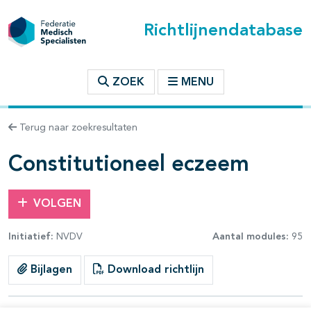
Richtlijnendatabase
t inhoudsopgave
ZOEK
MENU
n binnen deze richtlijn
Terug naar zoekresultaten
les openklappen
Constitutioneel eczeem
VOLGEN
Initiatief:
NVDV
Aantal modules:
95
pagina's open- en dichtklappen
Bijlagen
Download richtlijn
pagina's open- en dichtklappen
pagina's open- en dichtklappen