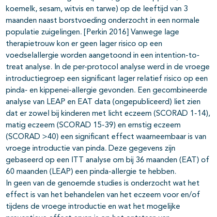
koemelk, sesam, witvis en tarwe) op de leeftijd van 3
maanden naast borstvoeding onderzocht in een normale
populatie zuigelingen. [Perkin 2016] Vanwege lage
therapietrouw kon er geen lager risico op een
voedselallergie worden aangetoond in een intention-to-
treat analyse. In de per-protocol analyse werd in de vroege
introductiegroep een significant lager relatief risico op een
pinda- en kippenei-allergie gevonden. Een gecombineerde
analyse van LEAP en EAT data (ongepubliceerd) liet zien
dat er zowel bij kinderen met licht eczeem (SCORAD 1-14),
matig eczeem (SCORAD 15-39) en ernstig eczeem
(SCORAD >40) een significant effect waarneembaar is van
vroege introductie van pinda. Deze gegevens zijn
gebaseerd op een ITT analyse om bij 36 maanden (EAT) of
60 maanden (LEAP) een pinda-allergie te hebben.
In geen van de genoemde studies is onderzocht wat het
effect is van het behandelen van het eczeem voor en/of
tijdens de vroege introductie en wat het mogelijke