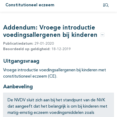
Constitutioneel eczeem
Open i
pagina's open- en dichtklappen
pagina's open- en dichtklappen
Addendum: Vroege introductie
voedingsallergenen bij kinderen
Opties
pagina's open- en dichtklappen
Publicatiedatum:
29-01-2020
Beoordeeld op geldigheid:
18-12-2019
pagina's open- en dichtklappen
Uitgangsvraag
Vroege introductie voedingsallergenen bij kinderen met
pagina's open- en dichtklappen
constitutioneel eczeem (CE).
pagina's open- en dichtklappen
Aanbeveling
De NVDV sluit zich aan bij het standpunt van de NVK
dat aangeeft dat het belangrijk is om bij kinderen met
matig-ernstig eczeem voedingsmiddelen zoals